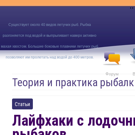
..
Существует около 40 видов летучих рыб. Рыбка
разгоняется под водой и выпрыгивает наверх активно
махая хвостом. Большие боковые плавники летучих рыб
позволяют им пролетать над водой до 400 метров.
Форум
В
Теория и практика рыбалк
Статьи
Лайфхаки с лодочн
рыбаков