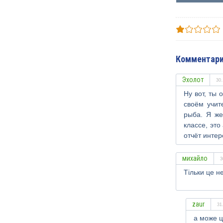
Комментари
Эхолот
30.
Ну вот, ты 
своём учит
рыба. Я же
классе, эт
отчёт инте
михайло
3
Тільки це н
zaur
31
а може 