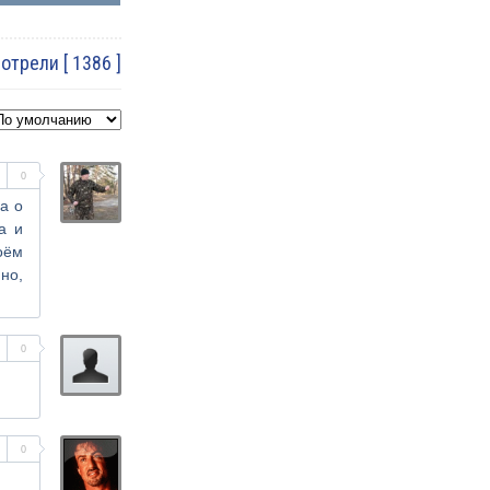
трели [ 1386 ]
0
а о
а и
оём
но,
0
0