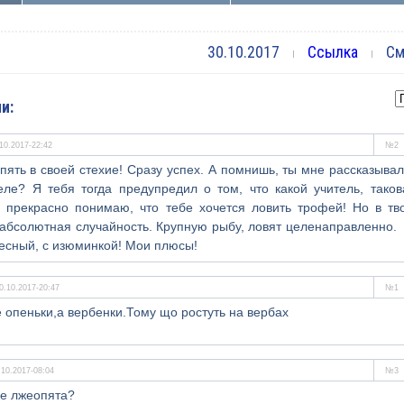
30.10.2017
Ссылка
Смо
и:
10.2017-22:42
№2
опять в своей стехие! Сразу успех. А помнишь, ты мне рассказывал
еле? Я тебя тогда предупредил о том, что какой учитель, таков
 прекрасно понимаю, что тебе хочется ловить трофей! Но в тв
о абсолютная случайность. Крупную рыбу, ловят целенаправленно. 
ресный, с изюминкой! Мои плюсы!
0.10.2017-20:47
№1
е опеньки,а вербенки.Тому що ростуть на вербах
.10.2017-08:04
№3
це лжеопята?