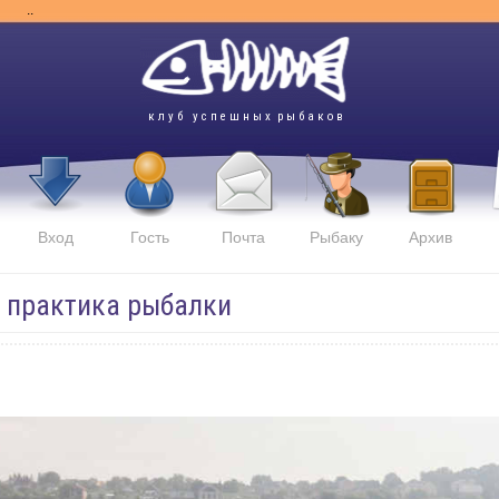
..
к л у б у с п е ш н ы х р ы б а к о в
Вход
Гость
Почта
Рыбаку
Архив
и практика рыбалки