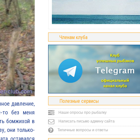
Членам клуба
Полезные сервисы
рное давление,
е-то без меня
Наши опросы про рыбалку
ть бомжихой в
Написать письмо админу сайта
у, они только-
Типичные вопросы и ответы
ката оставался