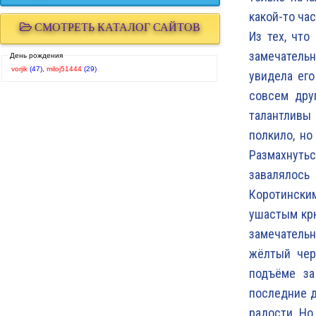
какой-то ча
СМОТРЕТЬ КАТАЛОГ САЙТОВ
Из тех, что
замечательн
День рождения
vorjik
(47)
,
miloj51444
(29)
увидела его
совсем дру
талантливы
полкило, но
Размахнутьс
завалялось
Коротински
ушастым крю
замечательн
жёлтый чер
подъёме за
последние д
радости. Но