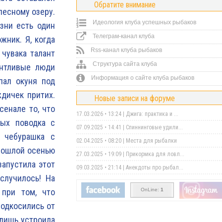
Обратите внимание
лесному озеру.
Идеология клуба успешных рыбаков
зни есть один
Телеграм-канал клуба
жник. Я, когда
Rss-канал клуба рыбаков
 чувака талант
Структура сайта клуба
антливые люди
Информация о сайте клуба рыбаков
пал окуня под
ждичек притих.
Новые записи на форуме
сенале то, что
17.03.2026 • 13:24 |
Джига: практика и ...
ных поводка с
07.09.2025 • 14:41 |
Спиннинговые удили...
 чебурашка с
02.04.2025 • 08:20 |
Места для рыбалки
Прошлой осенью
27.03.2025 • 19:09 |
Прикормка для ловл...
запустила этот
09.03.2025 • 21:14 |
Анекдоты про рыбал...
случилось! На
OnLine:
1
 при том, что
подкосились от
 лишь устроила