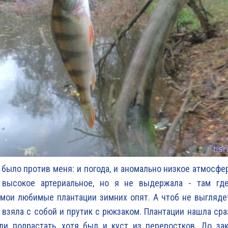
 было против меня: и погода, и аномально низкое атмосфе
высокое артериальное, но я не выдержала - там гд
мои любимые плантации зимних опят. А чтоб не выгляде
, взяла с собой и прутик с рюкзаком. Плантации нашла сраз
ли подрастать, хотя был и куст из переростков. До за