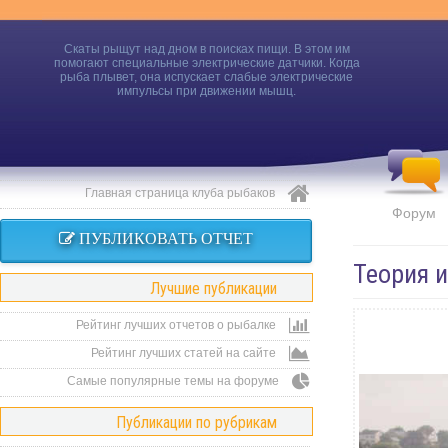
Скаты рыщут над дном в поисках пищи. В этом им
помогают специальные электрические датчики. Когда
рыба плывет, она испускает слабые электрические
импульсы при движении мышц.
Главная страница клуба рыбаков
Форум
ПУБЛИКОВАТЬ ОТЧЕТ
Теория 
Лучшие публикации
Рейтинг лучших отчетов о рыбалке
Рейтинг лучших статей на сайте
Самые популярные темы на форуме
Публикации по рубрикам