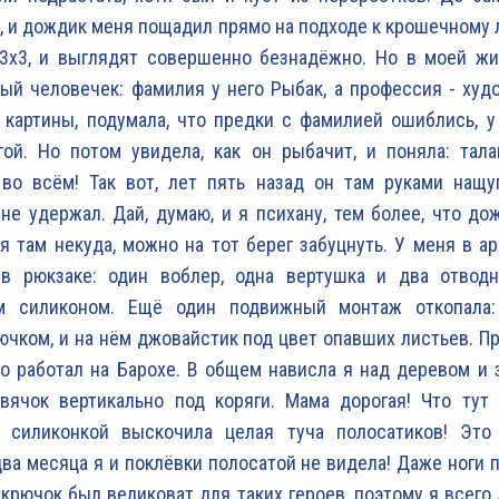
с, и дождик меня пощадил прямо на подходе к крошечному 
 3х3, и выглядят совершенно безнадёжно. Но в моей жи
ый человечек: фамилия у него Рыбак, а профессия - худо
 картины, подумала, что предки с фамилией ошиблись, у
гой. Но потом увидела, как он рыбачит, и поняла: тал
 во всём! Так вот, лет пять назад он там руками нащу
 не удержал. Дай, думаю, и я психану, тем более, что до
я там некуда, можно на тот берег забуцнуть. У меня в ар
 в рюкзаке: один воблер, одна вертушка и два отвод
м силиконом. Ещё один подвижный монтаж откопала:
чком, и на нём джовайстик под цвет опавших листьев. 
о работал на Барохе. В общем нависла я над деревом и 
вячок вертикально под коряги. Мама дорогая! Что тут 
 силиконкой выскочила целая туча полосатиков! Это
ва месяца я и поклёвки полосатой не видела! Даже ноги 
 крючок был великоват для таких героев, поэтому я всего