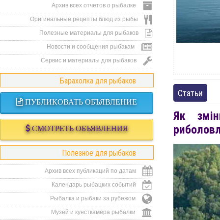
Архив всех отчетов о рыбалке
Оригинальные рецепты блюд из рыбы
Полезные материалы для рыбаков
Новости и сообщения рыбакам
Сервис и материалы для рыбаков
Барахолка для рыбаков
Статьи
ПУБЛИКОВАТЬ ОБЪЯВЛЕНИЕ
Як змі
риболов
СМОТРЕТЬ ОБЪЯВЛЕНИЯ
Полезное для рыбаков
Архив всех публикаций по датам
Календарь рыбацких событий
Рыбалка и рыбаки за рубежом
Музей и кунсткамера рыбалки