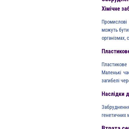
Хімічне за
Промислові 
можуть бути
організмах, 
Пластиков
Пластикове 
Маленькі ча
загибелі че
Наслідки д
Забруднення
генетичних 
Втрата с