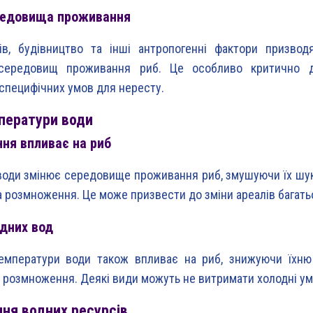
редовища проживання
ів, будівництво та інші антропогенні фактори призвод
середовищ проживання риб. Це особливо критично д
специфічних умов для нересту.
ператури води
ння впливає на риб
води змінює середовище проживання риб, змушуючи їх шук
а розмноження. Це може призвести до зміни ареалів багатьо
дних вод
емператури води також впливає на риб, знижуючи їхню 
о розмноження. Деякі види можуть не витримати холодні умо
ня водних ресурсів