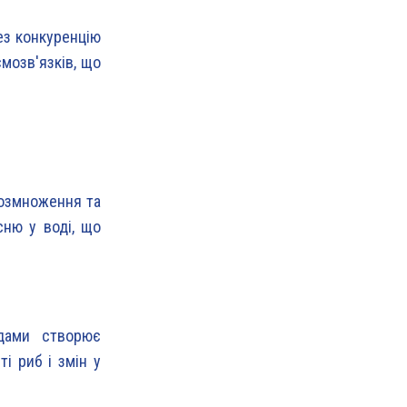
ез конкуренцію
мозв'язків, що
розмноження та
сню у воді, що
одами створює
і риб і змін у