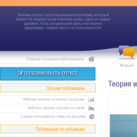
Техника ловли с использованием поплавка, который
является индикатором поклёвки рыбы, одна из самых
древних. И на сегодняшний день она прочно
удерживает первое место по популярности.
Главная страница клуба рыбаков
Форум
ПУБЛИКОВАТЬ ОТЧЕТ
Теория 
Лучшие публикации
Рейтинг лучших отчетов о рыбалке
Рейтинг лучших статей на сайте
Самые популярные темы на форуме
Публикации по рубрикам