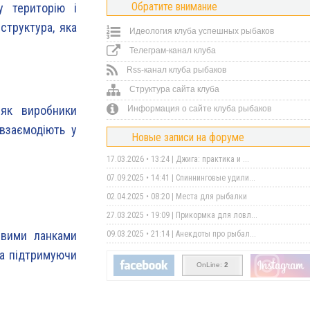
Обратите внимание
у територію і
структура, яка
Идеология клуба успешных рыбаков
Телеграм-канал клуба
Rss-канал клуба рыбаков
Структура сайта клуба
 як виробники
Информация о сайте клуба рыбаков
 взаємодіють у
Новые записи на форуме
17.03.2026 • 13:24 |
Джига: практика и ...
07.09.2025 • 14:41 |
Спиннинговые удили...
02.04.2025 • 08:20 |
Места для рыбалки
27.03.2025 • 19:09 |
Прикормка для ловл...
ивими ланками
09.03.2025 • 21:14 |
Анекдоты про рыбал...
та підтримуючи
OnLine:
2