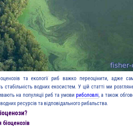
іоценозів та екології риб важко переоцінити, адже са
ь стабільність водних екосистем. У цій статті ми розгляне
ливають на популяції риб та умови
риболовлі
, а також обго
водних ресурсів та відповідального рибальства.
іоценози?
 біоценозів