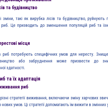
сів та будівництво
і зміни, такі як вирубка лісів та будівництво, руйнують 
риб. Це призводить до зменшення популяцій риб та їхн
ерестові місця
в риб потребують специфічних умов для нересту. Знище
івництво або забруднення може призвести до зни
ної здатності.
иб та їх адаптація
виживання риб
різні стратегії виживання, включаючи зміну харчових звичо
 нових умов. Ці стратегії допомагають їм вижити в змінних 