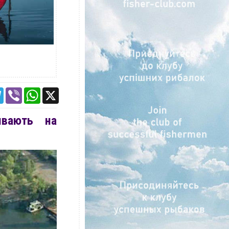
ebook
Telegram
Viber
WhatsApp
X
ивають на