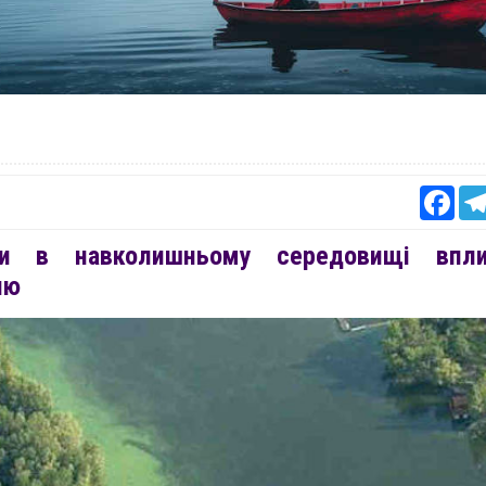
Fac
ни в навколишньому середовищі впл
лю