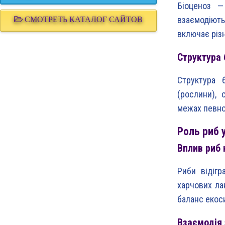
Біоценоз —
взаємодіють
СМОТРЕТЬ КАТАЛОГ САЙТОВ
включає різн
Структура 
Структура 
(рослини), 
межах певно
Роль риб 
Вплив риб 
Риби відіг
харчових ла
баланс екос
Взаємодія 