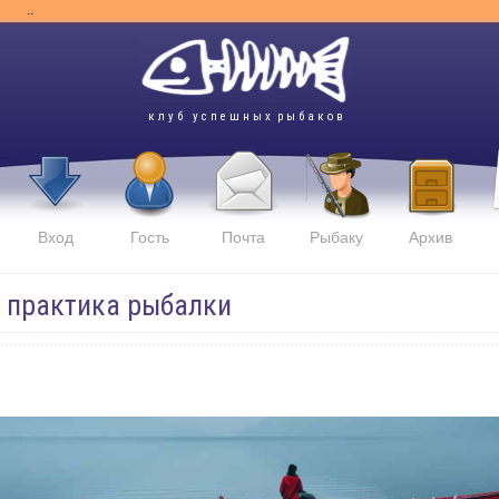
..
к л у б у с п е ш н ы х р ы б а к о в
Вход
Гость
Почта
Рыбаку
Архив
и практика рыбалки