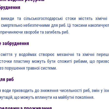
бруднення
викиди та сільськогосподарські стоки містять хімічні
 смертельно небезпечними для риб. Ці токсини накопичують
спричиняючи хвороби та загибель риб.
е забруднення
сміття у водоймах створює механічні та хімічні переш
сточки пластику можуть бути спожиті рибами, що призво
рез порушення травної системи.
ля риб
 води призводить до зниження чисельності риб, змін у їхні
мутацій, що можуть вплинути на майбутні покоління.
ередовища проживання