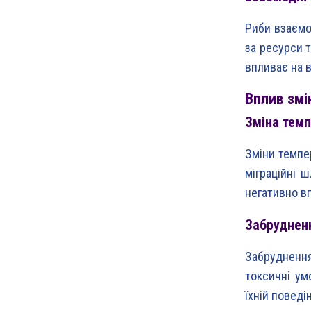
Риби взаємо
за ресурси 
впливає на 
Вплив змі
Зміна темп
Зміни темпе
міграційні 
негативно в
Забрудненн
Забрудненн
токсичні ум
їхній поведін