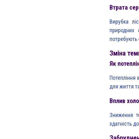
Втрата се
Вирубка ліс
природних 
потребують 
Зміна тем
Як потеплі
Потепління 
для життя т
Вплив холо
Зниження т
здатність д
Забруднен