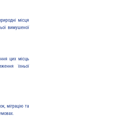
природні місця
ьої вимушеної
ння цих місць
ження їхньої
к, міграцію та
умовах.