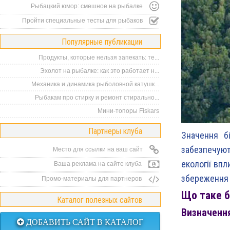
Рыбацкий юмор: смешное на рыбалке
Пройти специальные тесты для рыбаков
Популярные публикации
Продукты, которые нельзя запекать: те...
Эхолот на рыбалке: как это работает н...
Механика и динамика рыболовной катушк...
Рыбакам про стирку и ремонт стирально...
Мини-топоры Fiskars
Партнеры клуба
Значення б
забезпечуют
Место для ссылки на ваш сайт
екології вп
Ваша реклама на сайте клуба
збереження 
Промо-материалы для партнеров
Що таке б
Каталог полезных сайтов
Визначення
ДОБАВИТЬ САЙТ В КАТАЛОГ