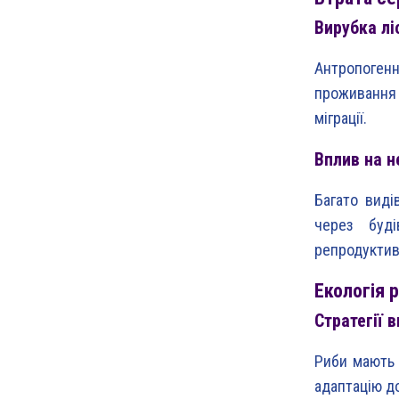
Вирубка лі
Антропогенн
проживання 
міграції.
Вплив на н
Багато виді
через буд
репродуктив
Екологія р
Стратегії 
Риби мають 
адаптацію до