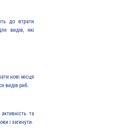
ять до втрати
ля видів, які
ати нові місця
х видів риб.
активність та
ви і загинути.