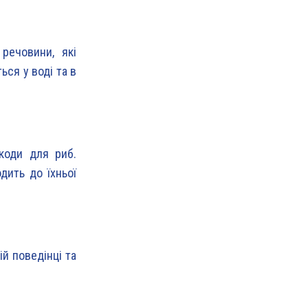
 речовини, які
ся у воді та в
коди для риб.
дить до їхньої
й поведінці та