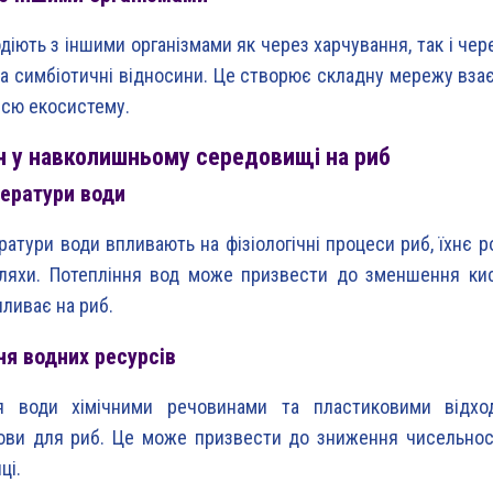
діють з іншими організмами як через харчування, так і чер
та симбіотичні відносини. Це створює складну мережу взає
всю екосистему.
н у навколишньому середовищі на риб
ератури води
ратури води впливають на фізіологічні процеси риб, їхнє 
шляхи. Потепління вод може призвести до зменшення ки
пливає на риб.
я водних ресурсів
я води хімічними речовинами та пластиковими відх
ови для риб. Це може призвести до зниження чисельност
ці.