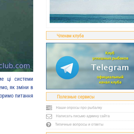
Членам клуба
ме ці системи
мо, як зміни в
воримо питання
Полезные сервисы
Наши опросы про рыбалку
Написать письмо админу сайта
Типичные вопросы и ответы