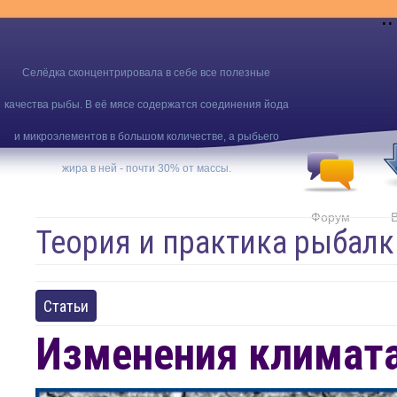
..
Селёдка сконцентрировала в себе все полезные
качества рыбы. В её мясе содержатся соединения йода
и микроэлементов в большом количестве, а рыбьего
жира в ней - почти 30% от массы.
Форум
Теория и практика рыбалк
Статьи
Изменения климата