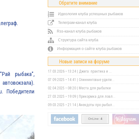
Обратите внимание
Идеология клуба успешных рыбаков
леграф.
Телеграм-канал клуба
Rss-канал клуба рыбаков
Структура сайта клуба
Информация о сайте клуба рыбаков
Новые записи на форуме
17.03.2026 • 13:24 |
Джига: практика и ...
Рай рыбака",
07.09.2025 • 14:41 |
Спиннинговые удили...
 автовокзала).
02.04.2025 • 08:20 |
Места для рыбалки
ru. Победители
27.03.2025 • 19:09 |
Прикормка для ловл...
09.03.2025 • 21:14 |
Анекдоты про рыбал...
OnLine:
4