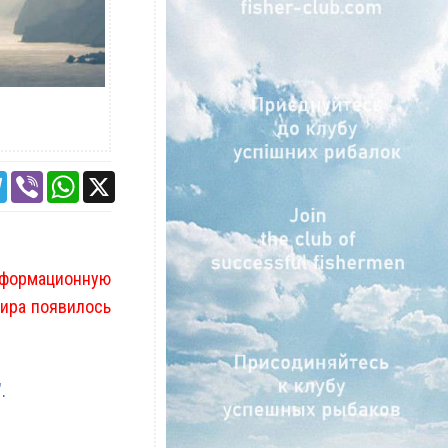
ebook
Telegram
Viber
WhatsApp
X
нформационную
нира появилось
.