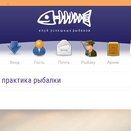
..
к л у б у с п е ш н ы х р ы б а к о в
Вход
Гость
Почта
Рыбаку
Архив
и практика рыбалки