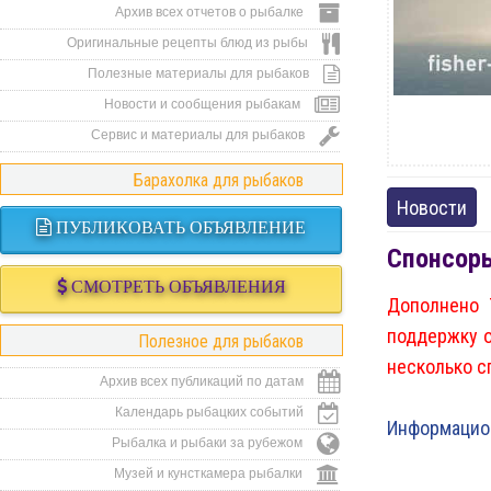
Архив всех отчетов о рыбалке
Оригинальные рецепты блюд из рыбы
Полезные материалы для рыбаков
Новости и сообщения рыбакам
Сервис и материалы для рыбаков
Барахолка для рыбаков
Новости
ПУБЛИКОВАТЬ ОБЪЯВЛЕНИЕ
Cпонсоры
СМОТРЕТЬ ОБЪЯВЛЕНИЯ
Дополнено 
поддержку о
Полезное для рыбаков
несколько с
Архив всех публикаций по датам
Календарь рыбацких событий
Информацион
Рыбалка и рыбаки за рубежом
Музей и кунсткамера рыбалки