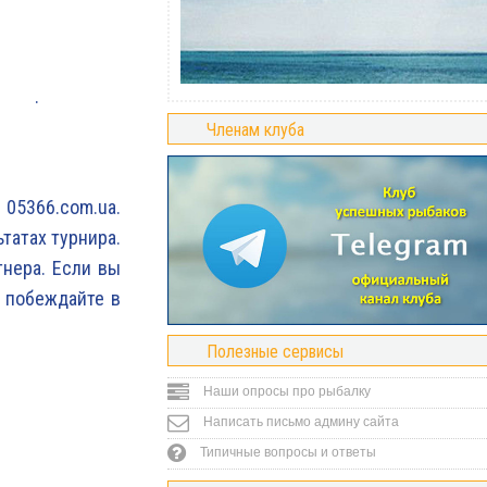
.
Членам клуба
5366.com.ua.
татах турнира.
тнера. Если вы
и побеждайте в
Полезные сервисы
Наши опросы про рыбалку
Написать письмо админу сайта
Типичные вопросы и ответы