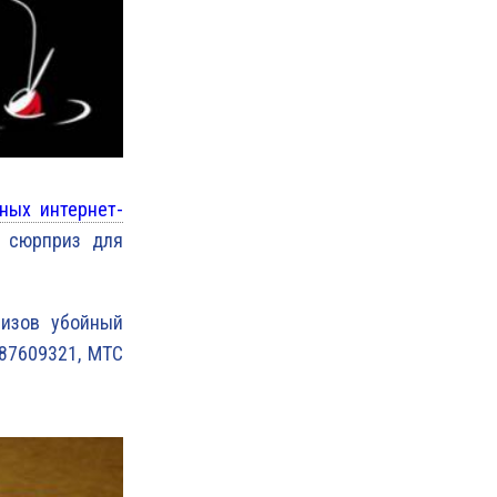
ных интернет-
я сюрприз для
ризов убойный
987609321, МТС