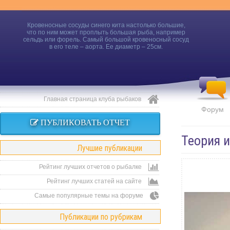
Кровеносные сосуды синего кита настолько большие,
что по ним может проплыть большая рыба, например
сельдь или форель. Самый большой кровеносный сосуд
в его теле – аорта. Ее диаметр – 25см.
Главная страница клуба рыбаков
Форум
ПУБЛИКОВАТЬ ОТЧЕТ
Теория 
Лучшие публикации
Рейтинг лучших отчетов о рыбалке
Рейтинг лучших статей на сайте
Самые популярные темы на форуме
Публикации по рубрикам