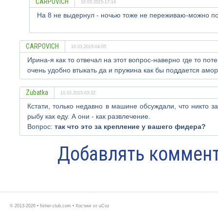
CARPOVICH
10.03.2015-17:14
На 8 не выдернул - ночью тоже не переживаю-можно пос
CARPOVICH
10.03.2015-04:05
Ирина-я как то отвечал на этот вопрос-наверно где то по
очень удобно втыкать да и пружина как бы поддается амо
Zubatka
10.03.2015-03:32
Кстати, только недавно в машине обсуждали, что никто з
рыбу как еду. А они - как развлечение.
Вопрос:
так что это за крепление у вашего фидера?
Добавлять коммент
© 2013-2026 • fisher-club.com •
Хостинг от
uCoz