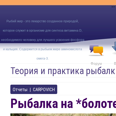
..
Рыбий жир - это лекарство созданное природой,
которое служит в организме для синтеза витамина D,
необходимого человеку для лучшего усвоения фосфора
и кальция. Содержится в рыбьем жире аминокислота
омега-3.
Форум
В
Теория и практика рыбалк
Отчеты
|
CARPOVICH
Рыбалка на *болоте