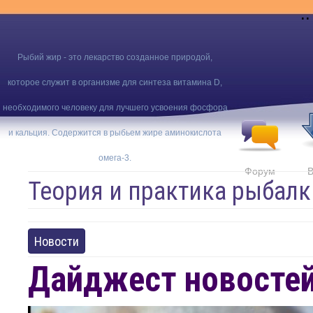
..
Рыбий жир - это лекарство созданное природой,
которое служит в организме для синтеза витамина D,
необходимого человеку для лучшего усвоения фосфора
и кальция. Содержится в рыбьем жире аминокислота
омега-3.
Форум
В
Теория и практика рыбалк
Новости
Дайджест новостей