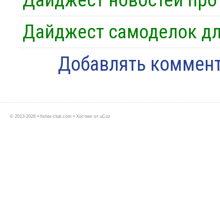
Дайджест новостей про
Дайджест самоделок дл
Добавлять коммент
© 2013-2026 • fisher-club.com •
Хостинг от
uCoz