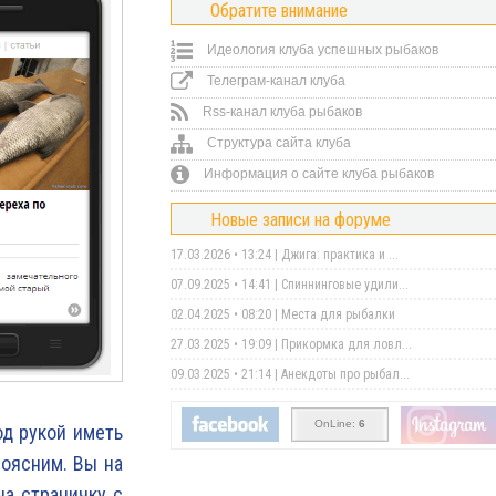
Обратите внимание
Идеология клуба успешных рыбаков
Телеграм-канал клуба
Rss-канал клуба рыбаков
Структура сайта клуба
Информация о сайте клуба рыбаков
Новые записи на форуме
17.03.2026 • 13:24 |
Джига: практика и ...
07.09.2025 • 14:41 |
Спиннинговые удили...
02.04.2025 • 08:20 |
Места для рыбалки
27.03.2025 • 19:09 |
Прикормка для ловл...
09.03.2025 • 21:14 |
Анекдоты про рыбал...
OnLine:
6
од рукой иметь
поясним. Вы на
на страничку с