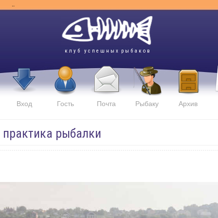
..
к л у б у с п е ш н ы х р ы б а к о в
Вход
Гость
Почта
Рыбаку
Архив
и практика рыбалки