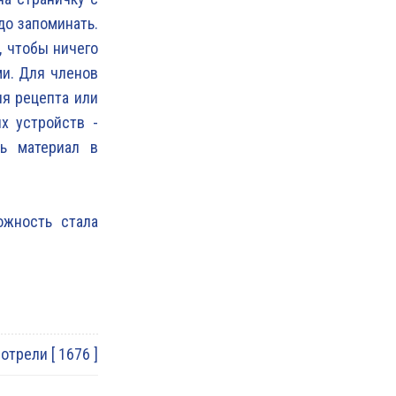
до запоминать.
, чтобы ничего
ми. Для членов
ия рецепта или
х устройств -
ь материал в
ожность стала
трели [ 1676 ]