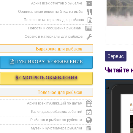
Архив всех отчетов о рыбалке
Оригинальные рецепты блюд из рыбы
Полезные материалы для рыбаков
Новости и сообщения рыбакам
Сервис и материалы для рыбаков
Барахолка для рыбаков
Сервис
ПУБЛИКОВАТЬ ОБЪЯВЛЕНИЕ
Читайте 
СМОТРЕТЬ ОБЪЯВЛЕНИЯ
Полезное для рыбаков
Архив всех публикаций по датам
Календарь рыбацких событий
Рыбалка и рыбаки за рубежом
Музей и кунсткамера рыбалки