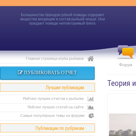
Большинство брендов губной помады содержит
вещества входящие в состав рыбьей чешуи. Они
придают помаде неповторимый блеск.
Главная страница клуба рыбаков
Форум
ПУБЛИКОВАТЬ ОТЧЕТ
Теория 
Лучшие публикации
Рейтинг лучших отчетов о рыбалке
Рейтинг лучших статей на сайте
Самые популярные темы на форуме
Публикации по рубрикам