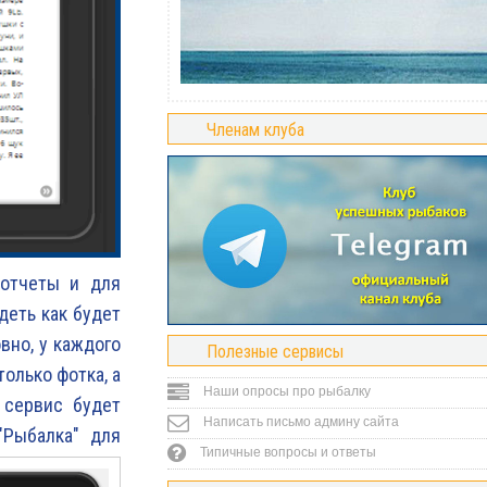
Членам клуба
 отчеты и для
деть как будет
вно, у каждого
Полезные сервисы
олько фотка, а
Наши опросы про рыбалку
 сервис будет
Написать письмо админу сайта
"Рыбалка" для
Типичные вопросы и ответы