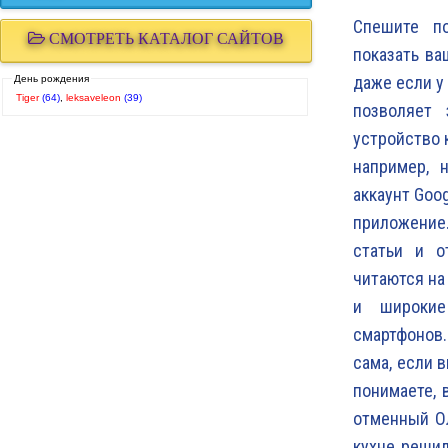
Спешите п
СМОТРЕТЬ КАТАЛОГ САЙТОВ
показать ва
даже если у
День рождения
Tiger
(64)
,
leksaveleon
(39)
позволяет 
устройство к
например, 
аккаунт Goo
приложение.
статьи и о
читаются на
и широкие
смартфонов
сама, если 
понимаете, 
отменный Ол
кухне решил