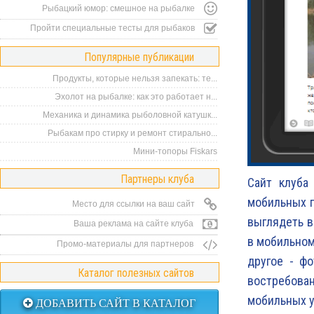
Рыбацкий юмор: смешное на рыбалке
Пройти специальные тесты для рыбаков
Популярные публикации
Продукты, которые нельзя запекать: те...
Эхолот на рыбалке: как это работает н...
Механика и динамика рыболовной катушк...
Рыбакам про стирку и ремонт стирально...
Мини-топоры Fiskars
Партнеры клуба
Сайт клуба
мобильных п
Место для ссылки на ваш сайт
выглядеть в
Ваша реклама на сайте клуба
в мобильном
Промо-материалы для партнеров
другое - фо
Каталог полезных сайтов
востребова
мобильных у
ДОБАВИТЬ САЙТ В КАТАЛОГ