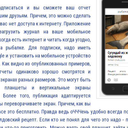
одписаться и вы сможете ваш отчет
шим друзьям. Причем, это можно сделать
 вас нет доступа к интернету. Приложение
загрузить журнал на ваше мобильное
огда есть интернет и читать когда угодно,
на рыбалке. Для подписки, надо иметь
gle и установить на мобильное устройство
 Как видно из опубликованных примеров,
тчеты одинаково хорошо смотрятся и
 экранах разных размеров. Это могут быть
 планшеты и вертикальные экраны
. Более того, публикация адаптируется
вы переворачиваете экран. Причем, как вы
все это бесплатно. Правда ведь оЧЧЧень удобно всегда п
довский рецепт. Если кто не понял для чего это надо - 
и что-то приготовить. Можно взять свой планшет, зайти 