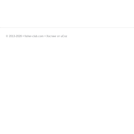
© 2013-2026 • fisher-club.com •
Хостинг от
uCoz