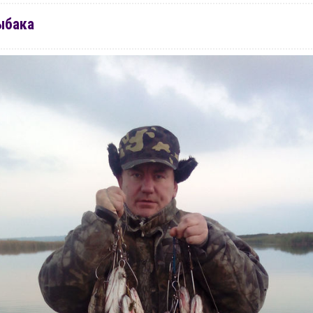
ыбака