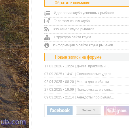
Обратите внимание
Идеология клуба успешных рыбаков
Телеграм-канал клуба
Rss-канал клуба рыбаков
Структура сайта клуба
Информация о сайте клуба рыбаков
Новые записи на форуме
17.03.2026 • 13:24 |
Джига: практика и ...
07.09.2025 • 14:41 |
Спиннинговые удили...
02.04.2025 • 08:20 |
Места для рыбалки
27.03.2025 • 19:09 |
Прикормка для ловл...
09.03.2025 • 21:14 |
Анекдоты про рыбал...
OnLine:
1