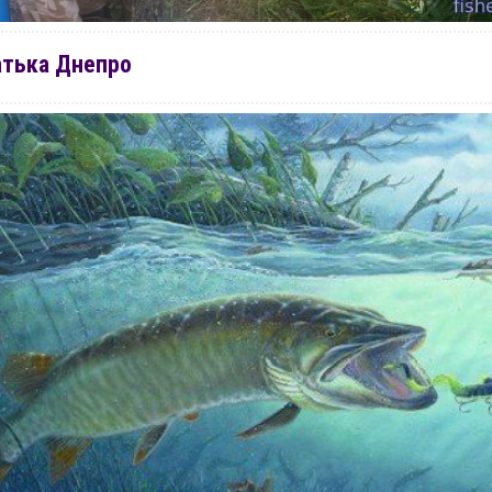
атька Днепро