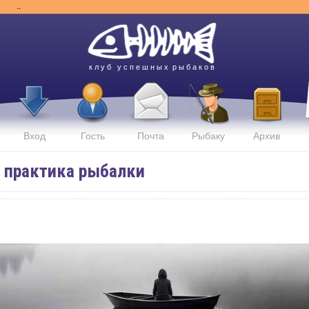
..
к л у б у с п е ш н ы х р ы б а к о в
Вход
Гость
Почта
Рыбаку
Архив
и практика рыбалки