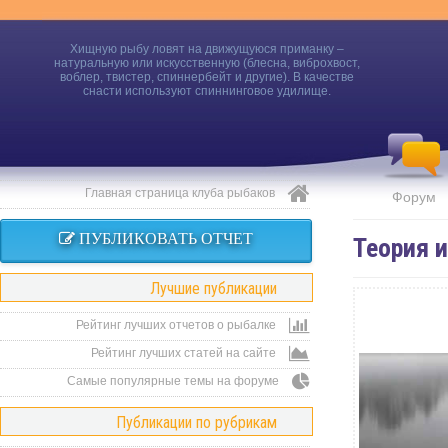
Хищную рыбу ловят на движущуюся приманку –
натуральную или искусственную (блесна, виброхвост,
воблер, твистер, спиннербейт и другие). В качестве
снасти используют спиннинговое удилище.
Главная страница клуба рыбаков
Форум
ПУБЛИКОВАТЬ ОТЧЕТ
Теория 
Лучшие публикации
Рейтинг лучших отчетов о рыбалке
Рейтинг лучших статей на сайте
Самые популярные темы на форуме
Публикации по рубрикам