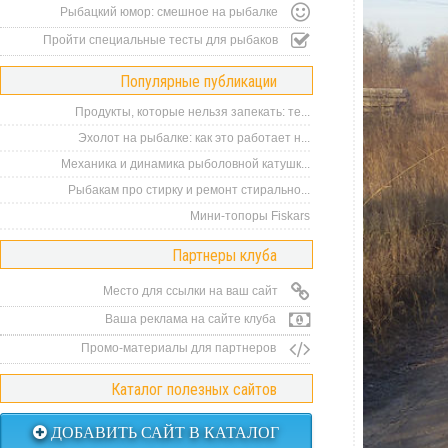
Рыбацкий юмор: смешное на рыбалке
Пройти специальные тесты для рыбаков
Популярные публикации
Продукты, которые нельзя запекать: те...
Эхолот на рыбалке: как это работает н...
Механика и динамика рыболовной катушк...
Рыбакам про стирку и ремонт стирально...
Мини-топоры Fiskars
Партнеры клуба
Место для ссылки на ваш сайт
Ваша реклама на сайте клуба
Промо-материалы для партнеров
Каталог полезных сайтов
ДОБАВИТЬ САЙТ В КАТАЛОГ