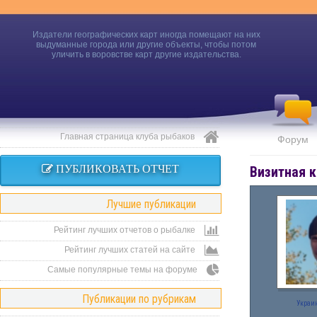
Издатели географических карт иногда помещают на них
выдуманные города или другие объекты, чтобы потом
уличить в воровстве карт другие издательства.
Главная страница клуба рыбаков
Форум
ПУБЛИКОВАТЬ ОТЧЕТ
Визитная к
Лучшие публикации
Рейтинг лучших отчетов о рыбалке
Рейтинг лучших статей на сайте
Самые популярные темы на форуме
Публикации по рубрикам
Украи