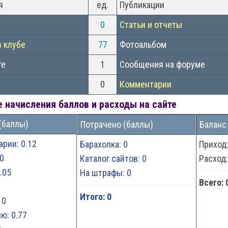
я
ед.
Публикации
0
Статьи и отчеты
в клубе
77
Фотоальбом
те
1
Сообщения на форуме
0
Комментарии
 начисления баллов и расходы на сайте
(баллы)
Потрачено (баллы)
Баланс
рии: 0.12
Барахолка: 0
Приход
0
Каталог сайтов: 0
Расход
.05
На штрафы: 0
Всего: 
Итого: 0
 0
ю: 0.77