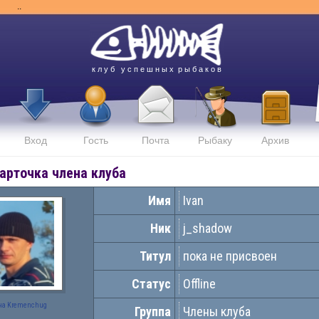
..
к л у б у с п е ш н ы х р ы б а к о в
Вход
Гость
Почта
Рыбаку
Архив
арточка члена клуба
Имя
Ivan
Ник
j_shadow
Титул
пока не присвоен
Статус
Offline
на Kremenchug
Группа
Члены клуба