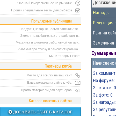
Достижени
Рыбацкий юмор: смешное на рыбалке
Пройти специальные тесты для рыбаков
Награды
Популярные публикации
Репутация 
Продукты, которые нельзя запекать: те...
Ранг на сай
Эхолот на рыбалке: как это работает н...
Замечания
Механика и динамика рыболовной катушк...
Рыбакам про стирку и ремонт стирально...
Суммарные
Мини-топоры Fiskars
Начислено 
Партнеры клуба
За коммента
Место для ссылки на ваш сайт
На форуме: 
Ваша реклама на сайте клуба
За статьи: 0
Промо-материалы для партнеров
За фото: 0
Каталог полезных сайтов
За награды:
За репутаци
ДОБАВИТЬ САЙТ В КАТАЛОГ