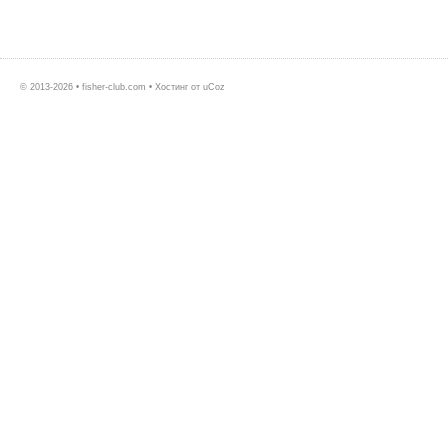
© 2013-2026 • fisher-club.com •
Хостинг от
uCoz