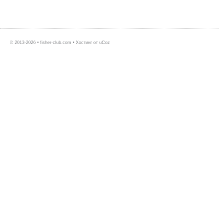
© 2013-2026 • fisher-club.com •
Хостинг от
uCoz