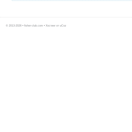
© 2013-2026 • fisher-club.com •
Хостинг от
uCoz