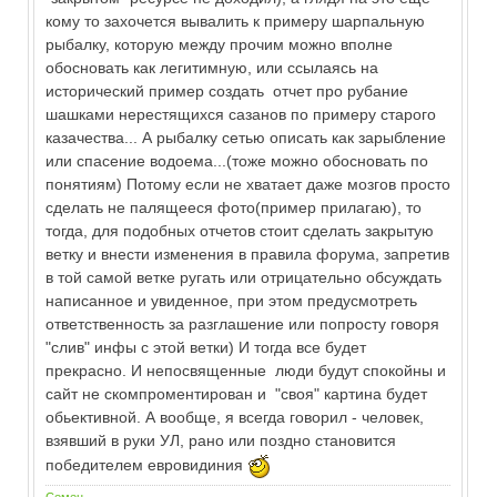
кому то захочется вывалить к примеру шарпальную
рыбалку, которую между прочим можно вполне
обосновать как легитимную, или ссылаясь на
исторический пример создать отчет про рубание
шашками нерестящихся сазанов по примеру старого
казачества... А рыбалку сетью описать как зарыбление
или спасение водоема...(тоже можно обосновать по
понятиям) Потому если не хватает даже мозгов просто
сделать не палящееся фото(пример прилагаю), то
тогда, для подобных отчетов стоит сделать закрытую
ветку и внести изменения в правила форума, запретив
в той самой ветке ругать или отрицательно обсуждать
написанное и увиденное, при этом предусмотреть
ответственность за разглашение или попросту говоря
"слив" инфы с этой ветки) И тогда все будет
прекрасно. И непосвященные люди будут спокойны и
сайт не скомпроментирован и "своя" картина будет
обьективной. А вообще, я всегда говорил - человек,
взявший в руки УЛ, рано или поздно становится
победителем евровидиния