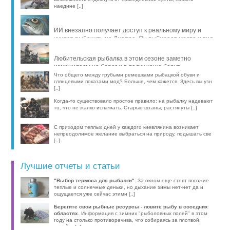
наедине [..]
ИИ внезапно получает доступ к реальному миру и
учится рыбачить на Днепре. Он выбирает место и вид
рыбы, про [..]
Любительская рыбалка в этом сезоне заметно
изменилась: на берег и в лодку чаще берут
компактные эхолоты, об [..]
Что общего между грубыми ремешками рыбацкой обуви и
глянцевыми показами мод? Больше, чем кажется. Здесь вы узн
[..]
Когда-то существовало простое правило: на рыбалку надевают
то, что не жалко испачкать. Старые штаны, растянуты [..]
С приходом теплых дней у каждого киевлянина возникает
непреодолимое желание выбраться на природу, подышать све
[..]
Лучшие отчеты и статьи
"Выбор термоса для рыбалки"
. За окном еще стоят погожие
теплые и солнечные деньки, но дыхание зимы нет-нет да и
ощущается уже сейчас этими [..]
Берегите свои рыбные ресурсы - ловите рыбу в соседних
областях
. Информация с зимних "рыболовных полей" в этом
году на столько противоречива, что собираясь за плотвой,
волей-н [..]