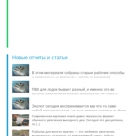
Новые отчеты и статьи
В этом материале собраны старые рабочие способы
и современные варианты, которые помогают
продлить жизнь уло [..]
ПВХ для лодок бывает разный, и именно это во
многом определяет ресурс материала: от швов и
стойкости к исти [..]
Эхолот сегодня воспринимается как что-то само
собой разумеющееся, но еще совсем недавно рыбаки
обходились б [..]
Современная карповая ловля давно переросла формат
обычного увлечения выходного дня. Сегодня это дисциплина,
тр [..]
Рыбалка для многих мужчин — это любимое увлечение,
возможность отдохнуть от повседневной суеты, побыть