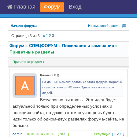
Главная
Форум
Вход
Начало форума
Новые сообщения
·
Страница
3
из
3
«
1
2
3
Форум
»
СПЕЦФОРУМ
»
Пожелания и замечания
»
Приватные разделы
Приватные разделы
Цитата
OLD
(
)
На данный момент делать из этого форума закрытый
- смысла я имхо НЕ вижу. Здесь пока и так мало
людей.
Безусловно вы правы. Эта идея будет
актуальной только при определенных условиях и
позициях сайта, но даже в этом случае речь будет
идти только об одном-двух разделах форума-сайта, не
больше.
admin
16.01.2014 • 01:36 [ №
31
]
Репутация:
[
+ 205
]