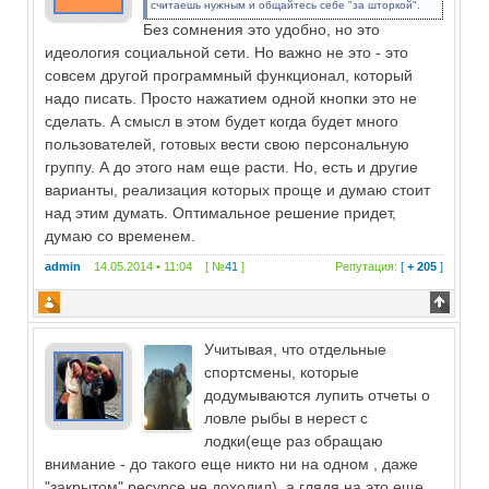
считаешь нужным и общайтесь себе "за шторкой".
Без сомнения это удобно, но это
идеология социальной сети. Но важно не это - это
совсем другой программный функционал, который
надо писать. Просто нажатием одной кнопки это не
сделать. А смысл в этом будет когда будет много
пользователей, готовых вести свою персональную
группу. А до этого нам еще расти. Но, есть и другие
варианты, реализация которых проще и думаю стоит
над этим думать. Оптимальное решение придет,
думаю со временем.
admin
14.05.2014 • 11:04 [ №
41
]
Репутация:
[
+ 205
]
Учитывая, что отдельные
спортсмены, которые
додумываются лупить отчеты о
ловле рыбы в нерест с
лодки(еще раз обращаю
внимание - до такого еще никто ни на одном , даже
"закрытом" ресурсе не доходил), а глядя на это еще