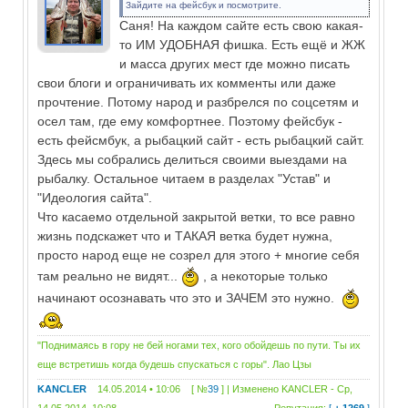
Зайдите на фейсбук и посмотрите.
Саня! На каждом сайте есть свою какая-
то ИМ УДОБНАЯ фишка. Есть ещё и ЖЖ
и масса других мест где можно писать
свои блоги и ограничивать их комменты или даже
прочтение. Потому народ и разбрелся по соцсетям и
осел там, где ему комфортнее. Поэтому фейсбук -
есть фейсмбук, а рыбацкий сайт - есть рыбацкий сайт.
Здесь мы собрались делиться своими выездами на
рыбалку. Остальное читаем в разделах "Устав" и
"Идеология сайта".
Что касаемо отдельной закрытой ветки, то все равно
жизнь подскажет что и ТАКАЯ ветка будет нужна,
просто народ еще не созрел для этого + многие себя
там реально не видят...
, а некоторые только
начинают осознавать что это и ЗАЧЕМ это нужно.
"Поднимаясь в гору не бей ногами тех, кого обойдешь по пути. Ты их
еще встретишь когда будешь спускаться с горы". Лао Цзы
KANCLER
14.05.2014 • 10:06 [ №
39
] | Изменено
KANCLER
-
Ср,