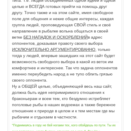
типа. Т.е. людей объединенных одной идеей и одной
целью и ВСЕГДА готовых прийти на помощь друг
другу. Точно также и на этом сайте, имея свободное
поле для общения и некие общие интересы, каждая
группа людей, проповедующая СВОЙ стиль и своё
направление в рыбалке вольна общаться в своей
ветке
БЕЗ НАПАДОК И ОСКОРБЛЕНИЙ
в адрес
оппонентов, доказывая правоту своего выбора
ИСКЛЮЧИТЕЛЬНО АРГУМЕНТИРОВАННО
, только
тогда у людей, впервые зашедших на этот сайт будет
возможность свободного выбора в какой из веток им
комфортнее и интереснее. Так что задача оппонентов
именно переубедить народ а не тупо облить грязью
своего оппонента.
Ну а ОБЩЕЙ целью, объединяющей весь наш сайт,
должна быть идея непримиримого отношения к
браконьерам и всем тем, кто бездумно истребляет
поголовье рыбы в наших водоемах а также бережное
отношение к природе в целом и к тем местам где мы
рыбачим и отдыхаем в частности.
"Поднимаясь в гору не бей ногами тех, кого обойдешь по пути. Ты их