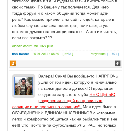
тяжелого джига и т.д. и будем читать и писать только в
своих темах. По Вашему так получается. Для чего
тогда форум и о каком общении тогда может идти
речь? Как можно привлечь на сайт людей, которые в
любом случае сначала посмотрят, почитают, а уж
потом подумают зарегистрироваться. А что им читать,
если все закрыто???
Люблю ловить хищных рыб
fish-hanter
25.01.2014 • 08:50 [ №
34
]
Репутация:
[
+ 301
]
Валера! Саня! Вы вообще-то НАПРПОЧЬ
ушли от той идеи, которую я изначально
пытался донести до всех! Я предлагал
создание закрытого клуба
НЕ С ЦЕЛЬЮ
разделения людей на правильно
ловящих и не правильно ловящих!!!
Моя идея была в
ОБЪЕДИНЕНИИ ЕДИНОМЫШЛЕННИКОВ с которыми
легко и комфортно общаться как на рыбалке так и вне
ее!!! Это что-то типа футбольных УЛЬТРАС, но только