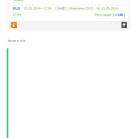
Семен
OLD
15.05.2014 • 17:54 [ №
42
] | Изменено
OLD
-
Чт, 15.05.2014,
17:55
Репутация:
[
+ 145
]
Хостинг от
uCoz