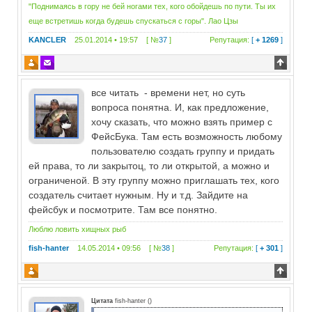
"Поднимаясь в гору не бей ногами тех, кого обойдешь по пути. Ты их
еще встретишь когда будешь спускаться с горы". Лао Цзы
KANCLER
25.01.2014 • 19:57 [ №
37
]
Репутация:
[
+ 1269
]
все читать - времени нет, но суть
вопроса понятна. И, как предложение,
хочу сказать, что можно взять пример с
ФейсБука. Там есть возможность любому
пользователю создать группу и придать
ей права, то ли закрытоц, то ли открытой, а можно и
ограниченой. В эту группу можно приглашать тех, кого
создатель считает нужным. Ну и т.д. Зайдите на
фейсбук и посмотрите. Там все понятно.
Люблю ловить хищных рыб
fish-hanter
14.05.2014 • 09:56 [ №
38
]
Репутация:
[
+ 301
]
Цитата
fish-hanter
(
)