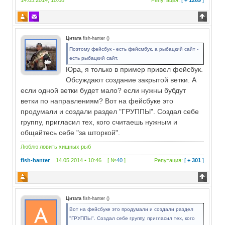
14.05.2014, 10:08
Репутация:
[
+ 1269
]
Цитата
fish-hanter
(
)
Поэтому фейсбук - есть фейсмбук, а рыбацкий сайт -
есть рыбацкий сайт.
Юра, я только в пример привел фейсбук.
Обсуждают создание закрытой ветки. А
если одной ветки будет мало? если нужны бубдут
ветки по направлениям? Вот на фейсбуке это
продумали и создали раздел "ГРУППЫ". Создал себе
группу, пригласил тех, кого считаешь нужным и
общайтесь себе "за шторкой".
Люблю ловить хищных рыб
fish-hanter
14.05.2014 • 10:46 [ №
40
]
Репутация:
[
+ 301
]
Цитата
fish-hanter
(
)
Вот на фейсбуке это продумали и создали раздел
"ГРУППЫ". Создал себе группу, пригласил тех, кого