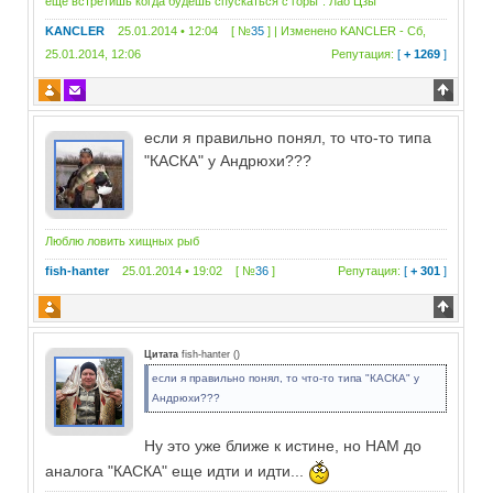
еще встретишь когда будешь спускаться с горы". Лао Цзы
KANCLER
25.01.2014 • 12:04 [ №
35
] | Изменено
KANCLER
-
Сб,
25.01.2014, 12:06
Репутация:
[
+ 1269
]
если я правильно понял, то что-то типа
"КАСКА" у Андрюхи???
Люблю ловить хищных рыб
fish-hanter
25.01.2014 • 19:02 [ №
36
]
Репутация:
[
+ 301
]
Цитата
fish-hanter
(
)
если я правильно понял, то что-то типа "КАСКА" у
Андрюхи???
Ну это уже ближе к истине, но НАМ до
аналога "КАСКА" еще идти и идти...