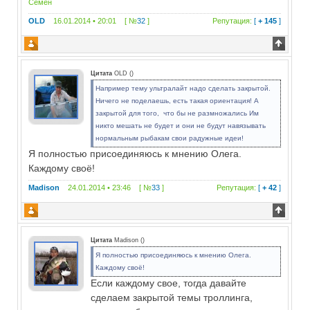
Семен
OLD
16.01.2014 • 20:01 [ №
32
]
Репутация:
[
+ 145
]
Цитата
OLD
(
)
Например тему ультралайт надо сделать закрытой.
Ничего не поделаешь, есть такая ориентация! А
закрытой для того, что бы не размножались Им
никто мешать не будет и они не будут навязывать
нормальным рыбакам свои радужные идеи!
Я полностью присоединяюсь к мнению Олега.
Каждому своё!
Madison
24.01.2014 • 23:46 [ №
33
]
Репутация:
[
+ 42
]
Цитата
Madison
(
)
Я полностью присоединяюсь к мнению Олега.
Каждому своё!
Если каждому свое, тогда давайте
сделаем закрытой темы троллинга,