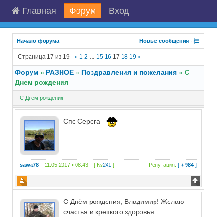
Главная
Форум
Вход
Начало форума
Новые сообщения
·
Страница
17
из
19
«
1
2
…
15
16
17
18
19
»
Форум
»
РАЗНОЕ
»
Поздравления и пожелания
»
С
Днем рождения
С Днем рождения
Спс Серега
sawa78
11.05.2017 • 08:43 [ №
241
]
Репутация:
[
+ 984
]
С Днём рождения, Владимир! Желаю
счастья и крепкого здоровья!