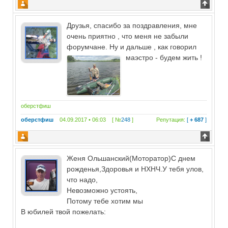
Друзья, спасибо за поздравления, мне
очень приятно , что меня не забыли
форумчане. Ну и дальше , как говорил
маэстро - будем жить !
оберстфиш
оберстфиш
04.09.2017 • 06:03 [ №
248
]
Репутация:
[
+ 687
]
Женя Ольшанский(Моторатор)С днем
рожденья,Здоровья и НХНЧ.У тебя улов,
что надо,
Невозможно устоять,
Потому тебе хотим мы
В юбилей твой пожелать: