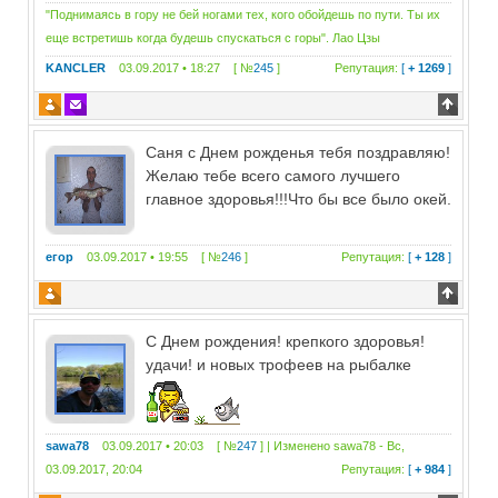
"Поднимаясь в гору не бей ногами тех, кого обойдешь по пути. Ты их
еще встретишь когда будешь спускаться с горы". Лао Цзы
KANCLER
03.09.2017 • 18:27 [ №
245
]
Репутация:
[
+ 1269
]
Саня с Днем рожденья тебя поздравляю!
Желаю тебе всего самого лучшего
главное здоровья!!!Что бы все было окей.
егор
03.09.2017 • 19:55 [ №
246
]
Репутация:
[
+ 128
]
С Днем рождения! крепкого здоровья!
удачи! и новых трофеев на рыбалке
sawa78
03.09.2017 • 20:03 [ №
247
] | Изменено
sawa78
-
Вс,
03.09.2017, 20:04
Репутация:
[
+ 984
]