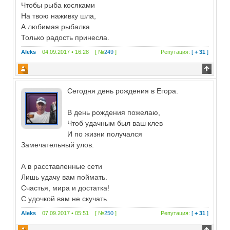
Чтобы рыба косяками
На твою наживку шла,
А любимая рыбалка
Только радость принесла.
Aleks
04.09.2017 • 16:28 [ №
249
]
Репутация:
[
+ 31
]
Сегодня день рождения в Егора.
В день рождения пожелаю,
Чтоб удачным был ваш клев
И по жизни получался
Замечательный улов.
А в расставленные сети
Лишь удачу вам поймать.
Счастья, мира и достатка!
С удочкой вам не скучать.
Aleks
07.09.2017 • 05:51 [ №
250
]
Репутация:
[
+ 31
]