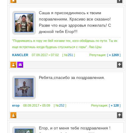
Саша я присоединяюсь к твоим
позравлениям. Красиво все сказано!
Разве что еще здоровья пожелать! С
днюхой тебя Егор!!!
"Поднимаясь в гору не бей ногами тех, кого обойдешь по пути. Ты их
еще встретишь когда будешь спускаться с горы". Лао Цзы
KANCLER
07.09.2017 • 07:02 [ №
251
]
Репутация:
[
+ 1269
]
Ребята,спасибо за поздравления.
егор
08.09.2017 • 05:09 [ №
252
]
Репутация:
[
+ 128
]
Егор, и от меня тебе поздравления !