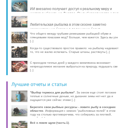
ИИ внезапно получает доступ к реальному миру и
учится рыбачить на Днепре. Он выбирает место и вид
рыбы, про [..]
Любительская рыбалка в этом сезоне заметно
изменилась: на берег и в лодку чаще берут
компактные эхолоты, об [..]
Что общего между грубыми ремешками рыбацкой обуви и
глянцевыми показами мод? Больше, чем кажется. Здесь вы узн
[..]
Когда-то существовало простое правило: на рыбалку надевают
то, что не жалко испачкать. Старые штаны, растянуты [..]
С приходом теплых дней у каждого киевлянина возникает
непреодолимое желание выбраться на природу, подышать све
[..]
Лучшие отчеты и статьи
"Выбор термоса для рыбалки"
. За окном еще стоят погожие
теплые и солнечные деньки, но дыхание зимы нет-нет да и
ощущается уже сейчас этими [..]
Берегите свои рыбные ресурсы - ловите рыбу в соседних
областях
. Информация с зимних "рыболовных полей" в этом
году на столько противоречива, что собираясь за плотвой,
волей-н [..]
Всё о ловле щуки (часть-1)
.