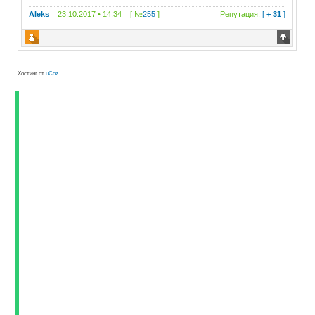
Aleks
23.10.2017 • 14:34 [ №
255
]
Репутация:
[
+ 31
]
Хостинг от
uCoz