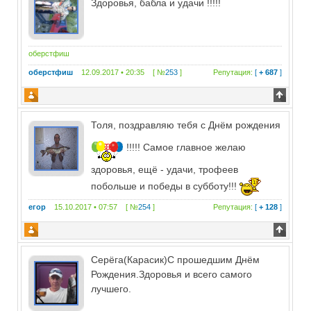
Здоровья, бабла и удачи !!!!!
оберстфиш
оберстфиш
12.09.2017 • 20:35 [ №
253
]
Репутация:
[
+ 687
]
Толя, поздравляю тебя с Днём рождения
!!!!! Самое главное желаю
здоровья, ещё - удачи, трофеев
побольше и победы в субботу!!!
егор
15.10.2017 • 07:57 [ №
254
]
Репутация:
[
+ 128
]
Серёга(Карасик)С прошедшим Днём
Рождения.Здоровья и всего самого
лучшего.