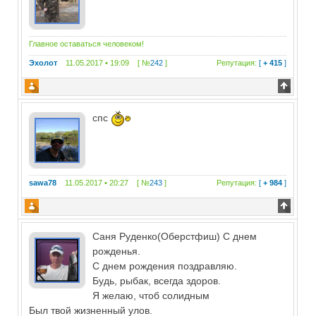
Главное оставаться человеком!
Эхолот
11.05.2017 • 19:09 [ №
242
]
Репутация:
[
+ 415
]
спс
sawa78
11.05.2017 • 20:27 [ №
243
]
Репутация:
[
+ 984
]
Саня Руденко(Оберстфиш) С днем
рожденья.
С днем рождения поздравляю.
Будь, рыбак, всегда здоров.
Я желаю, чтоб солидным
Был твой жизненный улов.