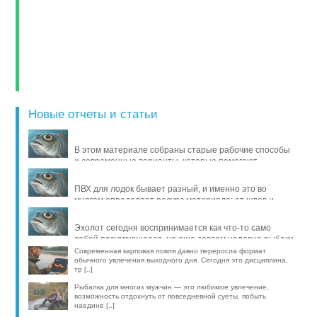
Новые отчеты и статьи
В этом материале собраны старые рабочие способы
и современные варианты, которые помогают
продлить жизнь уло [..]
ПВХ для лодок бывает разный, и именно это во
многом определяет ресурс материала: от швов и
стойкости к исти [..]
Эхолот сегодня воспринимается как что-то само
собой разумеющееся, но еще совсем недавно рыбаки
обходились б [..]
Современная карповая ловля давно переросла формат
обычного увлечения выходного дня. Сегодня это дисциплина,
тр [..]
Рыбалка для многих мужчин — это любимое увлечение,
возможность отдохнуть от повседневной суеты, побыть
наедине [..]