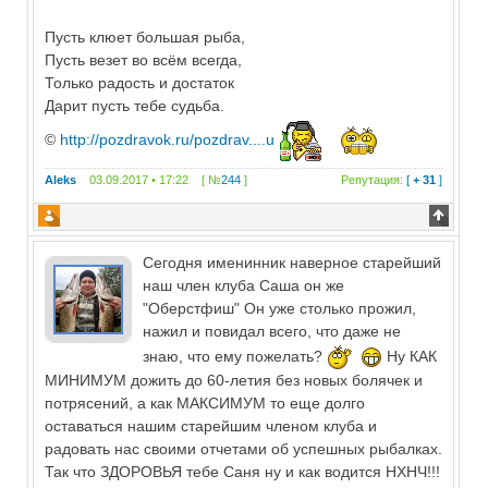
Пусть клюет большая рыба,
Пусть везет во всём всегда,
Только радость и достаток
Дарит пусть тебе судьба.
©
http://pozdravok.ru/pozdrav....u
Aleks
03.09.2017 • 17:22 [ №
244
]
Репутация:
[
+ 31
]
Сегодня именинник наверное старейший
наш член клуба Саша он же
"Оберстфиш" Он уже столько прожил,
нажил и повидал всего, что даже не
знаю, что ему пожелать?
Ну КАК
МИНИМУМ дожить до 60-летия без новых болячек и
потрясений, а как МАКСИМУМ то еще долго
оставаться нашим старейшим членом клуба и
радовать нас своими отчетами об успешных рыбалках.
Так что ЗДОРОВЬЯ тебе Саня ну и как водится НХНЧ!!!