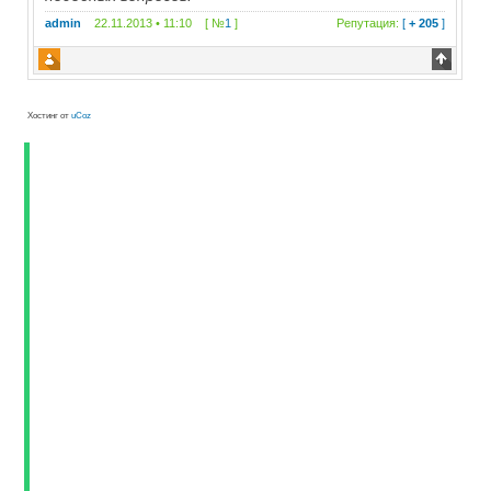
admin
22.11.2013 • 11:10 [ №
1
]
Репутация:
[
+ 205
]
Хостинг от
uCoz