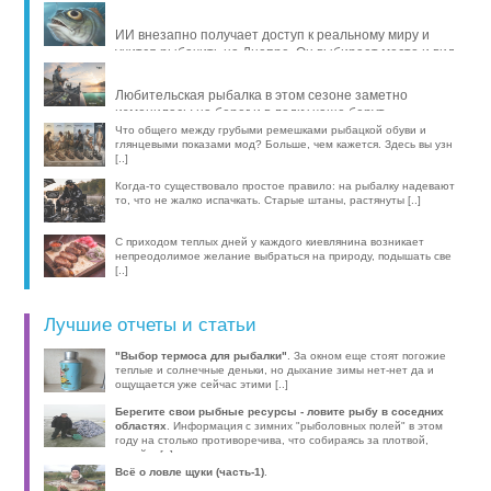
ИИ внезапно получает доступ к реальному миру и
учится рыбачить на Днепре. Он выбирает место и вид
рыбы, про [..]
Любительская рыбалка в этом сезоне заметно
изменилась: на берег и в лодку чаще берут
компактные эхолоты, об [..]
Что общего между грубыми ремешками рыбацкой обуви и
глянцевыми показами мод? Больше, чем кажется. Здесь вы узн
[..]
Когда-то существовало простое правило: на рыбалку надевают
то, что не жалко испачкать. Старые штаны, растянуты [..]
С приходом теплых дней у каждого киевлянина возникает
непреодолимое желание выбраться на природу, подышать све
[..]
Лучшие отчеты и статьи
"Выбор термоса для рыбалки"
. За окном еще стоят погожие
теплые и солнечные деньки, но дыхание зимы нет-нет да и
ощущается уже сейчас этими [..]
Берегите свои рыбные ресурсы - ловите рыбу в соседних
областях
. Информация с зимних "рыболовных полей" в этом
году на столько противоречива, что собираясь за плотвой,
волей-н [..]
Всё о ловле щуки (часть-1)
.