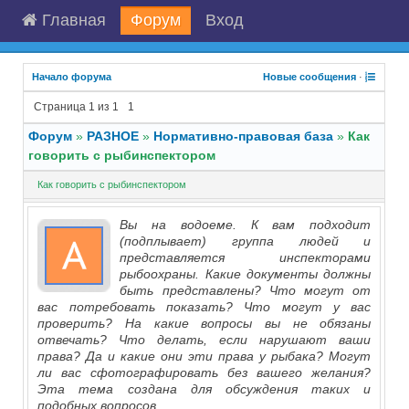
Главная
Форум
Вход
Начало форума
Новые сообщения
·
Страница
1
из
1
1
Форум
»
РАЗНОЕ
»
Нормативно-правовая база
»
Как
говорить с рыбинспектором
Как говорить с рыбинспектором
Вы на водоеме. К вам подходит
(подплывает) группа людей и
представляется инспекторами
рыбоохраны. Какие документы должны
быть представлены? Что могут от
вас потребовать показать? Что могут у вас
проверить? На какие вопросы вы не обязаны
отвечать? Что делать, если нарушают ваши
права? Да и какие они эти права у рыбака? Могут
ли вас сфотографировать без вашего желания?
Эта тема создана для обсуждения таких и
подобных вопросов.