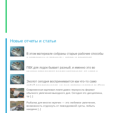
Новые отчеты и статьи
В этом материале собраны старые рабочие способы
и современные варианты, которые помогают
продлить жизнь уло [..]
ПВХ для лодок бывает разный, и именно это во
многом определяет ресурс материала: от швов и
стойкости к исти [..]
Эхолот сегодня воспринимается как что-то само
собой разумеющееся, но еще совсем недавно рыбаки
обходились б [..]
Современная карповая ловля давно переросла формат
обычного увлечения выходного дня. Сегодня это дисциплина,
тр [..]
Рыбалка для многих мужчин — это любимое увлечение,
возможность отдохнуть от повседневной суеты, побыть
наедине [..]