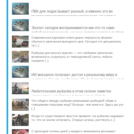
продлить жизнь уло [..]
ПВХ для лодок бывает разный, и именно это во
многом определяет ресурс материала: от швов и
стойкости к исти [..]
Эхолот сегодня воспринимается как что-то само
собой разумеющееся, но еще совсем недавно рыбаки
обходились б [..]
Современная карповая ловля давно переросла формат
обычного увлечения выходного дня. Сегодня это дисциплина,
тр [..]
Рыбалка для многих мужчин — это любимое увлечение,
возможность отдохнуть от повседневной суеты, побыть
наедине [..]
ИИ внезапно получает доступ к реальному миру и
учится рыбачить на Днепре. Он выбирает место и вид
рыбы, про [..]
Любительская рыбалка в этом сезоне заметно
изменилась: на берег и в лодку чаще берут
компактные эхолоты, об [..]
Что общего между грубыми ремешками рыбацкой обуви и
глянцевыми показами мод? Больше, чем кажется. Здесь вы узн
[..]
Когда-то существовало простое правило: на рыбалку надевают
то, что не жалко испачкать. Старые штаны, растянуты [..]
С приходом теплых дней у каждого киевлянина возникает