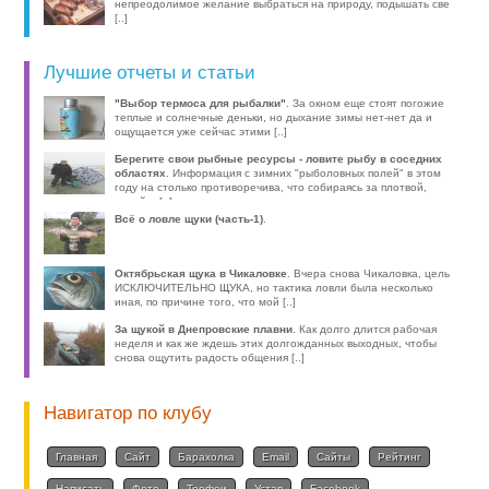
непреодолимое желание выбраться на природу, подышать све
[..]
Лучшие отчеты и статьи
"Выбор термоса для рыбалки"
. За окном еще стоят погожие
теплые и солнечные деньки, но дыхание зимы нет-нет да и
ощущается уже сейчас этими [..]
Берегите свои рыбные ресурсы - ловите рыбу в соседних
областях
. Информация с зимних "рыболовных полей" в этом
году на столько противоречива, что собираясь за плотвой,
волей-н [..]
Всё о ловле щуки (часть-1)
.
Октябрьская щука в Чикаловке
. Вчера снова Чикаловка, цель
ИСКЛЮЧИТЕЛЬНО ЩУКА, но тактика ловли была несколько
иная, по причине того, что мой [..]
За щукой в Днепровские плавни
. Как долго длится рабочая
неделя и как же ждешь этих долгожданных выходных, чтобы
снова ощутить радость общения [..]
Навигатор по клубу
Главная
Сайт
Барахолка
Email
Сайты
Рейтинг
Написать
Фото
Трофеи
Устав
Facebook