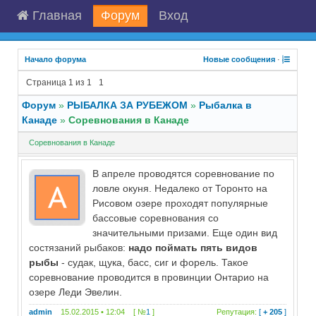
Главная
Форум
Вход
Начало форума
Новые сообщения
·
Страница
1
из
1
1
Форум
»
РЫБАЛКА ЗА РУБЕЖОМ
»
Рыбалка в
Канаде
»
Соревнования в Канаде
Соревнования в Канаде
В апреле проводятся соревнование по
ловле окуня. Недалеко от Торонто на
Рисовом озере проходят популярные
бассовые соревнования со
значительными призами. Еще один вид
состязаний рыбаков:
надо поймать пять видов
рыбы
- судак, щука, басс, сиг и форель. Такое
соревнование проводится в провинции Онтарио на
озере Леди Эвелин.
admin
15.02.2015 • 12:04 [ №
1
]
Репутация:
[
+ 205
]