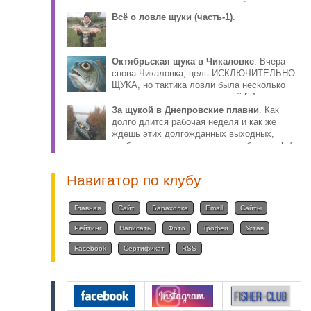
столько противоречива, что собираясь за
плотвой, волей-н [..]
Всё о ловле щуки (часть-1)
.
Октябрьская щука в Чикаловке
. Вчера
снова Чикаловка, цель ИСКЛЮЧИТЕЛЬНО
ЩУКА, но тактика ловли была несколько
иная, по причине того, что мой [..]
За щукой в Днепровские плавни
. Как
долго длится рабочая неделя и как же
ждешь этих долгожданных выходных,
чтобы снова ощутить радость общения [..]
Навигатор по клубу
Главная
Сайт
Барахолка
Email
Сайты
Рейтинг
Написать
Фото
Трофеи
Устав
Facebook
Сертификат
RSS