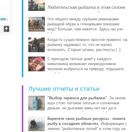
рыбы, про [..]
Любительская рыбалка в этом сезоне
заметно изменилась: на берег и в
лодку чаще берут компактные
Что общего между грубыми ремешками
1269
]
рыбацкой обуви и глянцевыми показами
эхолоты, об [..]
мод? Больше, чем кажется. Здесь вы узн
[..]
Когда-то существовало простое правило: на
рыбалку надевают то, что не жалко
испачкать. Старые штаны, растянуты [..]
С приходом теплых дней у каждого
киевлянина возникает непреодолимое
желание выбраться на природу, подышать
све [..]
Лучшие отчеты и статьи
"Выбор термоса для рыбалки"
. За окном
еще стоят погожие теплые и солнечные
деньки, но дыхание зимы нет-нет да и
ощущается уже сейчас этими [..]
Берегите свои рыбные ресурсы - ловите
рыбу в соседних областях
. Информация с
зимних "рыболовных полей" в этом году на