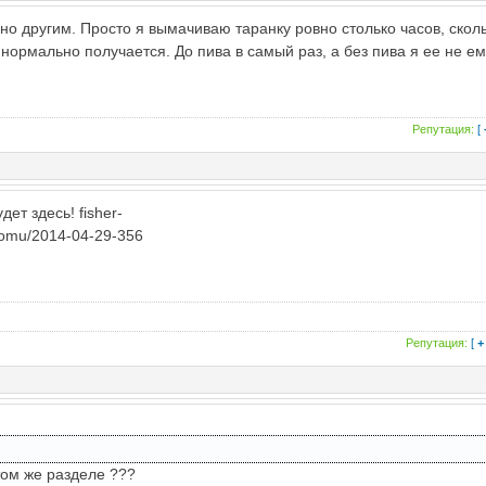
но другим. Просто я вымачиваю таранку ровно столько часов, скол
 нормально получается. До пива в самый раз, а без пива я ее не ем
Репутация:
[
дет здесь! fisher-
vomu/2014-04-29-356
Репутация:
[
+
том же разделе ???