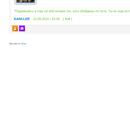
"Поднимаясь в гору не бей ногами тех, кого обойдешь по пути. Ты их еще вс
KANCLER
22.09.2014 • 16:38 [ №
4
]
Хостинг от
uCoz