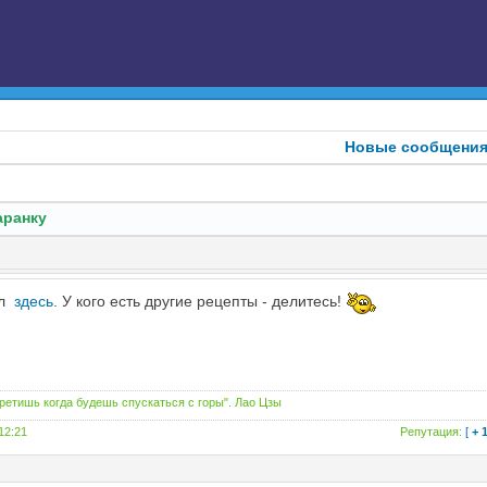
Новые сообщени
аранку
ил
здесь
. У кого есть другие рецепты - делитесь!
третишь когда будешь спускаться с горы". Лао Цзы
 12:21
Репутация:
[
+ 