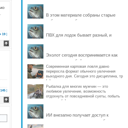
ько
.
В этом материале собраны старые
рабочие способы и современные
варианты, которые помогают продлить
жизнь уло [..]
+ 19
]
ПВХ для лодок бывает разный, и
именно это во многом определяет
ресурс материала: от швов и
стойкости к исти [..]
Эхолот сегодня воспринимается как
что-то само собой разумеющееся, но
еще совсем недавно рыбаки
Современная карповая ловля давно
переросла формат обычного увлечения
обходились б [..]
выходного дня. Сегодня это дисциплина, тр
[..]
Рыбалка для многих мужчин — это
 145
]
любимое увлечение, возможность
отдохнуть от повседневной суеты, побыть
наедине [..]
ИИ внезапно получает доступ к
реальному миру и учится рыбачить на
Днепре. Он выбирает место и вид