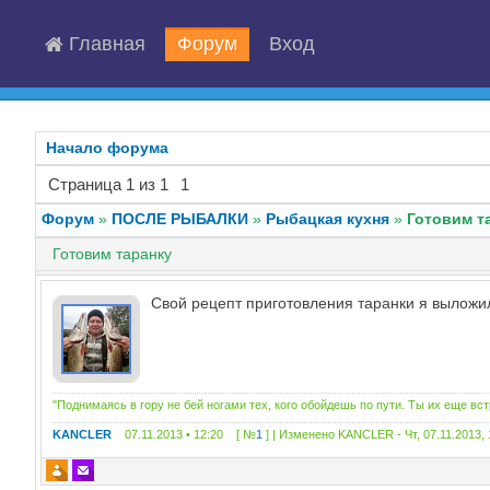
Главная
Форум
Вход
Начало форума
Страница
1
из
1
1
Форум
»
ПОСЛЕ РЫБАЛКИ
»
Рыбацкая кухня
»
Готовим т
Готовим таранку
Свой рецепт приготовления таранки я вылож
"Поднимаясь в гору не бей ногами тех, кого обойдешь по пути. Ты их еще вс
KANCLER
07.11.2013 • 12:20 [ №
1
] | Изменено
KANCLER
-
Чт, 07.11.2013,