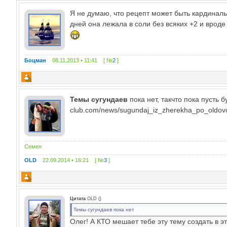
Я не думаю, что рецепт может быть кардиналь
дней она лежала в соли без всяких +2 и вроде
Боцман
08.11.2013 • 11:41 [ №
2
]
Темы сугундаев
пока нет, такчто пока пусть бу
club.com/news/sugundaj_iz_zherekha_po_oldo
Семен
OLD
22.09.2014 • 16:21 [ №
3
]
Цитата
OLD
(
)
Темы сугундаев пока нет
Олег! А КТО мешает тебе эту тему создать в э