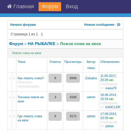
Главная
Форум
Вход
Начало форума
Новые сообщения
·
Страница
1
из
1
1
Форум
»
НА РЫБАЛКЕ
»
Ловля сома на квок
Ловля сома на квок
Тема
Ответы
Просмотры
Автор
Обновления
↓
темы
11.05.2017,
Как ловить сома?
9
6945
Zubatka
20:28
Помогите
Сообщение
начинающему.
от:
sawa78
18.08.2014,
Техника ловли на
3
4166
admin
15:34
квок
Сообщение
от:
KANCLER
17.08.2014,
Где ловить сома
0
3171
admin
23:39
на квок
Сообщение
от:
admin