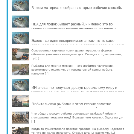
В этом материале собраны старые рабочие способы
и современные варианты, которые помогают
продлить жизнь уло [..]
ПВХ для лодок бывает разный, и именно это во
многом определяет ресурс материала: от швов и
стойкости к исти [..]
Эхолот сегодня воспринимается как что-то само
собой разумеющееся, но еще совсем недавно рыбаки
обходились б [..]
Современная карповая ловля давно переросла формат
обычного увлечения выходного дня. Сегодня это дисциплина,
тр [..]
Рыбалка для многих мужчин — это любимое увлечение,
возможность отдохнуть от повседневной суеты, побыть
наедине [..]
ИИ внезапно получает доступ к реальному миру и
учится рыбачить на Днепре. Он выбирает место и вид
рыбы, про [..]
Любительская рыбалка в этом сезоне заметно
изменилась: на берег и в лодку чаще берут
компактные эхолоты, об [..]
Что общего между грубыми ремешками рыбацкой обуви и
глянцевыми показами мод? Больше, чем кажется. Здесь вы узн
[..]
Когда-то существовало простое правило: на рыбалку надевают
то, что не жалко испачкать. Старые штаны, растянуты [..]