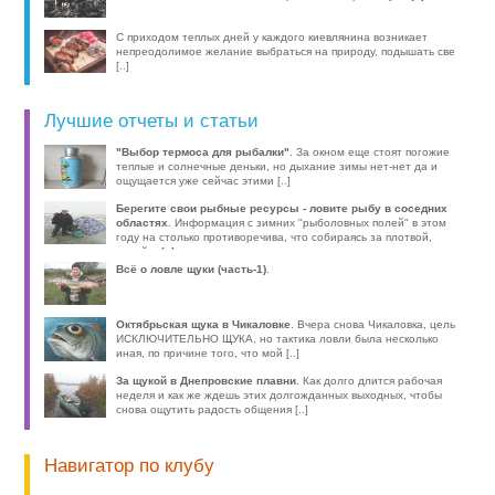
С приходом теплых дней у каждого киевлянина возникает
непреодолимое желание выбраться на природу, подышать све
[..]
Лучшие отчеты и статьи
"Выбор термоса для рыбалки"
. За окном еще стоят погожие
теплые и солнечные деньки, но дыхание зимы нет-нет да и
ощущается уже сейчас этими [..]
Берегите свои рыбные ресурсы - ловите рыбу в соседних
областях
. Информация с зимних "рыболовных полей" в этом
году на столько противоречива, что собираясь за плотвой,
волей-н [..]
Всё о ловле щуки (часть-1)
.
Октябрьская щука в Чикаловке
. Вчера снова Чикаловка, цель
ИСКЛЮЧИТЕЛЬНО ЩУКА, но тактика ловли была несколько
иная, по причине того, что мой [..]
За щукой в Днепровские плавни
. Как долго длится рабочая
неделя и как же ждешь этих долгожданных выходных, чтобы
снова ощутить радость общения [..]
Навигатор по клубу