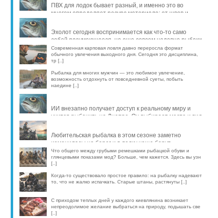
ПВХ для лодок бывает разный, и именно это во
многом определяет ресурс материала: от швов и
стойкости к исти [..]
Эхолот сегодня воспринимается как что-то само
собой разумеющееся, но еще совсем недавно рыбаки
обходились б [..]
Современная карповая ловля давно переросла формат
обычного увлечения выходного дня. Сегодня это дисциплина,
тр [..]
Рыбалка для многих мужчин — это любимое увлечение,
возможность отдохнуть от повседневной суеты, побыть
наедине [..]
ИИ внезапно получает доступ к реальному миру и
учится рыбачить на Днепре. Он выбирает место и вид
рыбы, про [..]
Любительская рыбалка в этом сезоне заметно
изменилась: на берег и в лодку чаще берут
компактные эхолоты, об [..]
Что общего между грубыми ремешками рыбацкой обуви и
глянцевыми показами мод? Больше, чем кажется. Здесь вы узн
[..]
Когда-то существовало простое правило: на рыбалку надевают
то, что не жалко испачкать. Старые штаны, растянуты [..]
С приходом теплых дней у каждого киевлянина возникает
непреодолимое желание выбраться на природу, подышать све
[..]