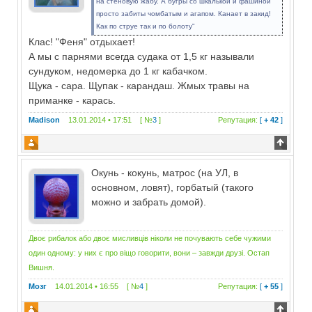
на стеновую жабу. А бугры со шкалькой и фашиной
просто забиты чомбатым и агапом. Канает в закид!
Как по струе так и по болоту"
Клас! "Феня" отдыхает!
А мы с парнями всегда судака от 1,5 кг называли
сундуком, недомерка до 1 кг кабачком.
Щука - сара. Щупак - карандаш. Жмых травы на
приманке - карась.
Madison
13.01.2014 • 17:51 [ №
3
]
Репутация:
[
+ 42
]
Окунь - кокунь, матрос (на УЛ, в
основном, ловят), горбатый (такого
можно и забрать домой).
Двоє рибалок або двоє мисливців ніколи не почувають себе чужими
один одному: у них є про віщо говорити, вони – завжди друзі. Остап
Вишня.
Мозг
14.01.2014 • 16:55 [ №
4
]
Репутация:
[
+ 55
]