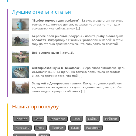
Лучшие отчеты и статьи
"Выбор термоса для рыбалки"
. За окном еще стоят погожие
теплые и солнечные деньки, но дыхание зимы нет-нет да и
ощущается уже сейчас этими [..]
Берегите свои рыбные ресурсы - ловите рыбу в соседних
областях
. Информация с зимних "рыболовных полей" в этом
году на столько противоречива, что собираясь за плотвой,
волей-н [..]
Всё о ловле щуки (часть-1)
.
Октябрьская щука в Чикаловке
. Вчера снова Чикаловка, цель
ИСКЛЮЧИТЕЛЬНО ЩУКА, но тактика ловли была несколько
иная, по причине того, что мой [..]
За щукой в Днепровские плавни
. Как долго длится рабочая
неделя и как же ждешь этих долгожданных выходных, чтобы
снова ощутить радость общения [..]
Навигатор по клубу
Главная
Сайт
Барахолка
Email
Сайты
Рейтинг
Написать
Фото
Трофеи
Устав
Facebook