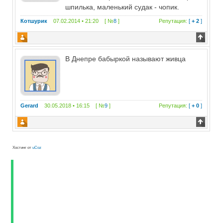
шпилька, маленький судак - чопик.
Котшурик
07.02.2014 • 21:20 [ №
8
]
Репутация:
[
+ 2
]
В Днепре бабыркой называют живца
Gerard
30.05.2018 • 16:15 [ №
9
]
Репутация:
[
+ 0
]
Хостинг от
uCoz