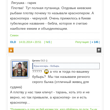
Лягушка - гарик
Плотва! Тут полная путаница. Олдовые киевские
рыбаки плотву почему то называли краснопером. А
краснопера - чернухой. Очень прижилось в Киеве
тубелецкое название - библа, которое я считаю
наиболее емким и объединяющим.
Семен
OLD
14.01.2014 • 20:51 [ №
5
]
Репутация:
[
+ 145
]
Цитата
OLD
(
)
Ерш-носарь - бобырь
?????
а что ж тогда по-вашему
бубырь? Мы так называем речного
серого бычка (отличный живец для
судака)
А плотву у нас таки кличут - тарань, хоть это и не
верно, но так привыкли, а краснопер- он и есть
краснопер...
"Поднимаясь в гору не бей ногами тех, кого обойдешь по пути. Ты их