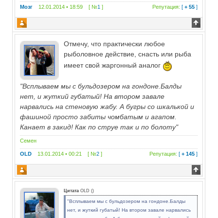
Мозг
12.01.2014 • 18:59 [ №
1
]
Репутация:
[
+ 55
]
Отмечу, что практически любое
рыболовное действие, снасть или рыба
имеет свой жаргонный аналог
"Всплываем мы с бульдозером на гондоне.Балды
нет, и жуткий губатый! На втором завале
нарвались на стеновую жабу. А бугры со шкалькой и
фашиной просто забиты чомбатым и агапом.
Канает в закид! Как по струе так и по болоту"
Семен
OLD
13.01.2014 • 00:21 [ №
2
]
Репутация:
[
+ 145
]
Цитата
OLD
(
)
"Всплываем мы с бульдозером на гондоне.Балды
нет, и жуткий губатый! На втором завале нарвались