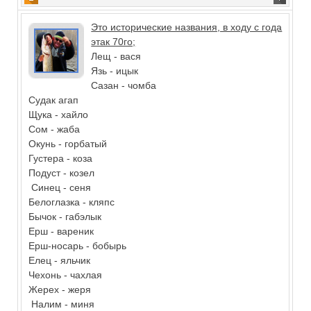
Это исторические названия, в ходу с года
этак 70го;
Лещ - вася
Язь - ицык
Сазан - чомба
Судак агап
Щука - хайло
Сом - жаба
Окунь - горбатый
Густера - коза
Подуст - козел
Синец - сеня
Белоглазка - кляпс
Бычок - габэлык
Ерш - вареник
Ерш-носарь - бобырь
Елец - яльчик
Чехонь - чахлая
Жерех - жеря
Налим - миня