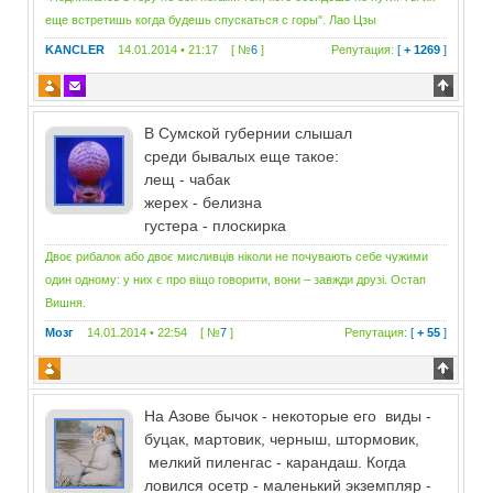
еще встретишь когда будешь спускаться с горы". Лао Цзы
KANCLER
14.01.2014 • 21:17 [ №
6
]
Репутация:
[
+ 1269
]
В Сумской губернии слышал
среди бывалых еще такое:
лещ - чабак
жерех - белизна
густера - плоскирка
Двоє рибалок або двоє мисливців ніколи не почувають себе чужими
один одному: у них є про віщо говорити, вони – завжди друзі. Остап
Вишня.
Мозг
14.01.2014 • 22:54 [ №
7
]
Репутация:
[
+ 55
]
На Азове бычок - некоторые его виды -
буцак, мартовик, черныш, штормовик,
мелкий пиленгас - карандаш. Когда
ловился осетр - маленький экземпляр -