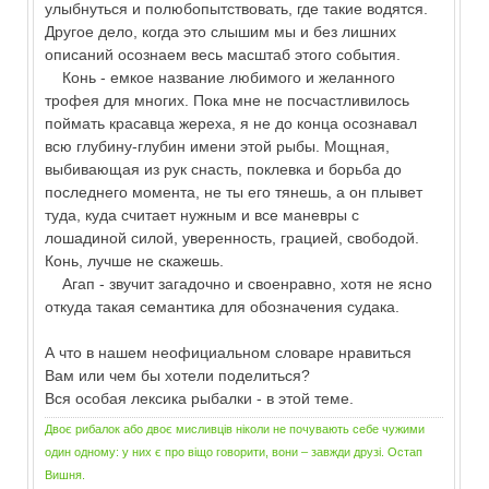
улыбнуться и полюбопытствовать, где такие водятся.
Другое дело, когда это слышим мы и без лишних
описаний осознаем весь масштаб этого события.
Конь - емкое название любимого и желанного
трофея для многих. Пока мне не посчастливилось
поймать красавца жереха, я не до конца осознавал
всю глубину-глубин имени этой рыбы. Мощная,
выбивающая из рук снасть, поклевка и борьба до
последнего момента, не ты его тянешь, а он плывет
туда, куда считает нужным и все маневры с
лошадиной силой, уверенность, грацией, свободой.
Конь, лучше не скажешь.
Агап - звучит загадочно и своенравно, хотя не ясно
откуда такая семантика для обозначения судака.
А что в нашем неофициальном словаре нравиться
Вам или чем бы хотели поделиться?
Вся особая лексика рыбалки - в этой теме.
Двоє рибалок або двоє мисливців ніколи не почувають себе чужими
один одному: у них є про віщо говорити, вони – завжди друзі. Остап
Вишня.