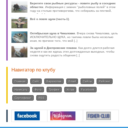
Берегите свои рыбные ресурсы - ловите рыбу в соседних
областях
. Информация с зимних "рыболовных полей" в этом
году на столько противоречива, что собираясь за плотвой,
волей-н [..]
Всё о ловле щуки (часть-1)
.
Октябрьская щука в Чикаловке
. Вчера снова Чикаловка, цель
ИСКЛЮЧИТЕЛЬНО ЩУКА, но тактика ловли была несколько
иная, по причине того, что мой [..]
За щукой в Днепровские плавни
. Как долго длится рабочая
неделя и как же ждешь этих долгожданных выходных, чтобы
снова ощутить радость общения [..]
Навигатор по клубу
Главная
Сайт
Барахолка
Email
Сайты
Рейтинг
Написать
Фото
Трофеи
Устав
Facebook
Сертификат
RSS