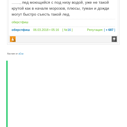
......., лед моющийся с под низу водой, уже не такой
крутой как в начале морозов, плюсы, туман и дожди
могут быстро съесть такой лед.
оберстфиш
оберстфиш
06.03.2018 • 05:16 [ №
16
]
Репутация:
[
+ 687
]
Хостинг от
uCoz