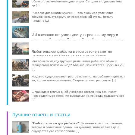
обычного увлечения выходного дня. Сегодня это дисциплина,
тр [..]
Рыбалка для многих мужчин — это любимое увлечение,
возможность отдохнуть от повседневной суеты, побыть
наедине [..]
ИИ внезапно получает доступ к реальному миру и
учится рыбачить на Днепре. Он выбирает место и вид
рыбы, про [..]
Любительская рыбалка в этом сезоне заметно
изменилась: на берег и в лодку чаще берут
компактные эхолоты, об [..]
Что общего между грубыми ремешками рыбацкой обуви и
глянцевыми показами мод? Больше, чем кажется. Здесь вы узн
[..]
Когда-то существовало простое правило: на рыбалку надевают
то, что не жалко испачкать. Старые штаны, растянуты [..]
С приходом теплых дней у каждого киевлянина возникает
непреодолимое желание выбраться на природу, подышать све
[..]
Лучшие отчеты и статьи
"Выбор термоса для рыбалки"
. За окном еще стоят погожие
теплые и солнечные деньки, но дыхание зимы нет-нет да и
ощущается уже сейчас этими [..]