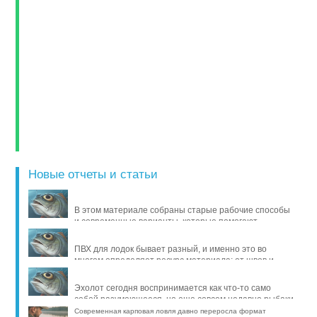
Новые отчеты и статьи
В этом материале собраны старые рабочие способы
и современные варианты, которые помогают
продлить жизнь уло [..]
ПВХ для лодок бывает разный, и именно это во
многом определяет ресурс материала: от швов и
стойкости к исти [..]
Эхолот сегодня воспринимается как что-то само
собой разумеющееся, но еще совсем недавно рыбаки
обходились б [..]
Современная карповая ловля давно переросла формат