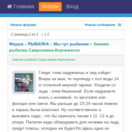
Главная
Форум
Вход
Начало форума
Новые сообщения
·
Страница
2
из
2
«
1
2
Форум
»
РЫБАЛКА
»
Мы тут рыбачим
»
Зимняя
рыбалка Самусиевка-Корчеватое
Зимняя рыбалка Самусиевка-Корчеватое
Гляди, пока надумаешь и лед сойдет.
Вчера на мык, те гирлянду с пол воды 14
кг отличной мерной тарани. Уходили со
льда - клев бешенный. Если надумаете
ехать с ночевкой, то заготовте или
фонари или свечи. Мы раньше до 23-24 часов ловили
и тарань была классная. Ну соответственно и
выезжать надо , что бы приехать часам к 11 -12 и до
упора. Палатки надо оборудовать для ночевки на льду,
грядут плюсы, холодно не будет.Но здесь одно но