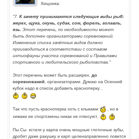
Хищника:
"7.
К зачету принимаются следующие виды рыб:
жерех, щука, окунь, судак, сом, форель, голавль,
язь.
Этот перечень, по необходимости может
быть дополнен организаторами соревнований.
Изменение списка зачётных видов должно
производиться в соответствии с составом
ихтиофауны участка соревнований и Правилами
спортивного и любительского рыболовства."
Этот перечень может быть расширен,
до
соревнований
, организаторами. Думаю на Осенний
кубок надо в список добавить красноперку...
Так что пусть красноперка хоть с клыками
, но в
хижаки ее спортсмены никак не плюсуют..
Пы.Сы. кстати у карпа очень мощные глоточные зубы,
дробят даже ракушку и карп целенаправленно ловится