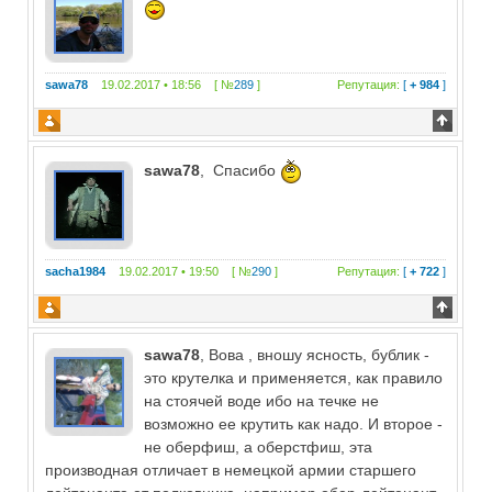
sawa78
19.02.2017 • 18:56 [ №
289
]
Репутация:
[
+ 984
]
sawa78
, Спасибо
sacha1984
19.02.2017 • 19:50 [ №
290
]
Репутация:
[
+ 722
]
sawa78
, Вова , вношу ясность, бублик -
это крутелка и применяется, как правило
на стоячей воде ибо на течке не
возможно ее крутить как надо. И второе -
не оберфиш, а оберстфиш, эта
производная отличает в немецкой армии старшего