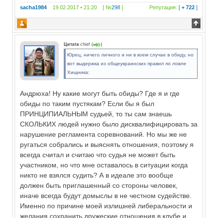
sacha1984
19.02.2017 • 21:20 [ №
298
]
Репутация:
[
+ 722
]
Цитата
chief
(
)
Юрец, ничего личного и ни в коем случае в обиду, но
вот выдержка из общеукраинских правил по ловле
Хищника:
Андрюха! Ну какие могут быть обиды? Где я и где
обиды по таким пустякам? Если бы я был
ПРИНЦИПИАЛЬНЫМ судьей, то ты сам знаешь
СКОЛЬКИХ людей нужно было дисквалифицировать за
нарушение регламента соревнований. Но мы же не
ругаться собрались и выяснять отношения, поэтому я
всегда считал и считаю что судья не может быть
участником, но что мне оставалось в ситуации когда
никто не взялся судить? А в идеале это вообще
должен быть приглашенный со стороны человек,
иначе всегда будут домыслы в не честном судействе.
Именно по причине моей излишней либеральности и
желания сохранить дружеские отношения в клубе и