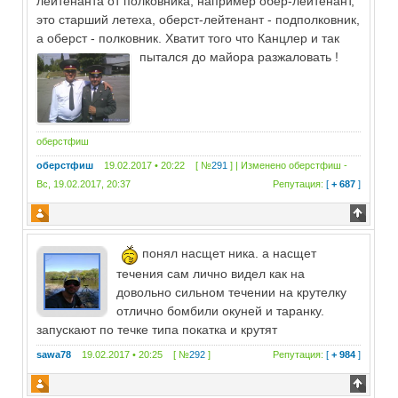
лейтенанта от полковника, например обер-лейтенант,
это старший летеха, оберст-лейтенант - подполковник,
а оберст - полковник. Хватит того что Канцлер и так
пытался до майора разжаловать !
оберстфиш
оберстфиш
19.02.2017 • 20:22 [ №
291
] | Изменено
оберстфиш
-
Вс, 19.02.2017, 20:37
Репутация:
[
+ 687
]
понял насщет ника. а насщет
течения сам лично видел как на
довольно сильном течении на крутелку
отлично бомбили окуней и таранку.
запускают по течке типа покатка и крутят
sawa78
19.02.2017 • 20:25 [ №
292
]
Репутация:
[
+ 984
]