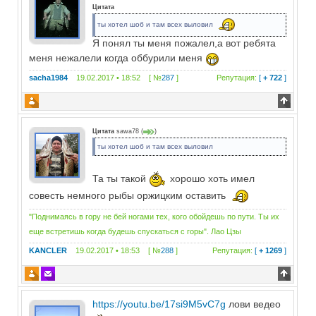
Цитата
ты хотел шоб и там всех выловил
Я понял ты меня пожалел,а вот ребята
меня нежалели когда оббурили меня
sacha1984
19.02.2017 • 18:52 [ №
287
]
Репутация:
[
+ 722
]
Цитата
sawa78
(
)
ты хотел шоб и там всех выловил
Та ты такой
хорошо хоть имел
совесть немного рыбы оржицким оставить
"Поднимаясь в гору не бей ногами тех, кого обойдешь по пути. Ты их
еще встретишь когда будешь спускаться с горы". Лао Цзы
KANCLER
19.02.2017 • 18:53 [ №
288
]
Репутация:
[
+ 1269
]
https://youtu.be/17si9M5vC7g
лови ведео