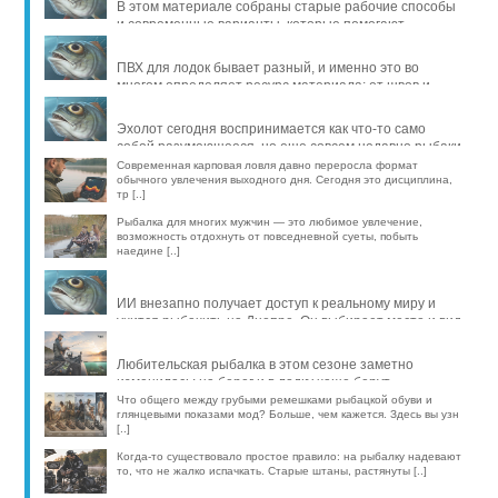
В этом материале собраны старые рабочие способы
и современные варианты, которые помогают
продлить жизнь уло [..]
ПВХ для лодок бывает разный, и именно это во
многом определяет ресурс материала: от швов и
стойкости к исти [..]
Эхолот сегодня воспринимается как что-то само
собой разумеющееся, но еще совсем недавно рыбаки
обходились б [..]
Современная карповая ловля давно переросла формат
обычного увлечения выходного дня. Сегодня это дисциплина,
тр [..]
Рыбалка для многих мужчин — это любимое увлечение,
возможность отдохнуть от повседневной суеты, побыть
наедине [..]
ИИ внезапно получает доступ к реальному миру и
учится рыбачить на Днепре. Он выбирает место и вид
рыбы, про [..]
Любительская рыбалка в этом сезоне заметно
изменилась: на берег и в лодку чаще берут
компактные эхолоты, об [..]
Что общего между грубыми ремешками рыбацкой обуви и
глянцевыми показами мод? Больше, чем кажется. Здесь вы узн
[..]
Когда-то существовало простое правило: на рыбалку надевают
то, что не жалко испачкать. Старые штаны, растянуты [..]