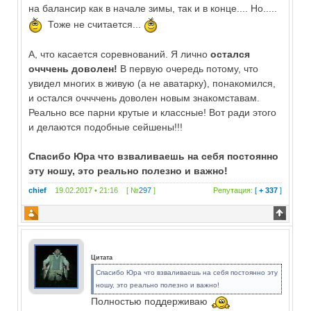
на балансир как в начале зимы, так и в конце.... Но.....
Тоже не считается...
А, что касается соревнований. Я лично
остался
очччень доволен!
В первую очередь потому, что
увидел многих в живую (а не аватарку), понакомился,
и остался оччччень доволен новым знакомставам.
Реально все парни крутые и классные! Вот ради этого
и делаются подобные сейшены!!!
Спасибо Юра что взваливаешь на себя постоянно
эту ношу, это реально полезно и важно!
chief
19.02.2017 • 21:16 [ №
297
]
Репутация:
[
+ 337
]
Цитата
Спасибо Юра что взваливаешь на себя постоянно эту
ношу, это реально полезно и важно!
Полностью поддерживаю