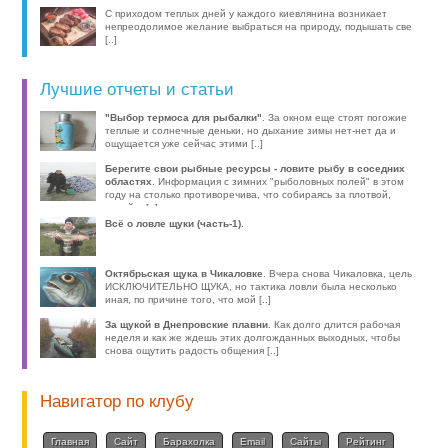
С приходом теплых дней у каждого киевлянина возникает
непреодолимое желание выбраться на природу, подышать све
[..]
Лучшие отчеты и статьи
"Выбор термоса для рыбалки"
. За окном еще стоят погожие
теплые и солнечные деньки, но дыхание зимы нет-нет да и
ощущается уже сейчас этими [..]
Берегите свои рыбные ресурсы - ловите рыбу в соседних
областях
. Информация с зимних "рыболовных полей" в этом
году на столько противоречива, что собираясь за плотвой,
волей-н [..]
Всё о ловле щуки (часть-1)
.
Октябрьская щука в Чикаловке
. Вчера снова Чикаловка, цель
ИСКЛЮЧИТЕЛЬНО ЩУКА, но тактика ловли была несколько
иная, по причине того, что мой [..]
За щукой в Днепровские плавни
. Как долго длится рабочая
неделя и как же ждешь этих долгожданных выходных, чтобы
снова ощутить радость общения [..]
Навигатор по клубу
Главная
Сайт
Барахолка
Email
Сайты
Рейтинг