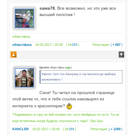
sawa78
, Все возможно, но это уже все
высший пилотаж !
оберстфиш
оберстфиш
19.02.2017 • 20:38 [ №
293
]
Репутация:
[
+ 687
]
Цитата
оберстфиш
(
)
Хватит того что Канцлер и так пытался до майора
разжаловать !
Саня! Ты читал на прошлой странице
этой ветки то, что я тебе ссылок наковырял из
интернета о красноперке?
"Поднимаясь в гору не бей ногами тех, кого обойдешь по пути. Ты их
еще встретишь когда будешь спускаться с горы". Лао Цзы
KANCLER
19.02.2017 • 20:40 [ №
294
]
Репутация:
[
+ 1269
]