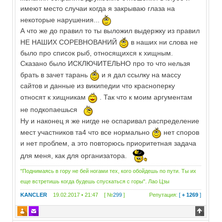
имеют место случаи когда я закрываю глаза на
некоторые нарушения...
А что же до правил то ты выложил выдержку из правил
НЕ НАШИХ СОРЕВНОВАНИЙ
в наших ни слова не
было про список рыб, относящихся к хищным.
Сказано было ИСКЛЮЧИТЕЛЬНО про то что нельзя
брать в зачет тарань
и я дал ссылку на массу
сайтов и данные из википедии что красноперку
относят к хищникам
. Так что к моим аргументам
не подкопаешься
Ну и наконец я же нигде не оспаривал распределение
мест участников та4 что все нормально
нет споров
и нет проблем, а это повторюсь приоритетная задача
для меня, как для организатора.
"Поднимаясь в гору не бей ногами тех, кого обойдешь по пути. Ты их
еще встретишь когда будешь спускаться с горы". Лао Цзы
KANCLER
19.02.2017 • 21:47 [ №
299
]
Репутация:
[
+ 1269
]