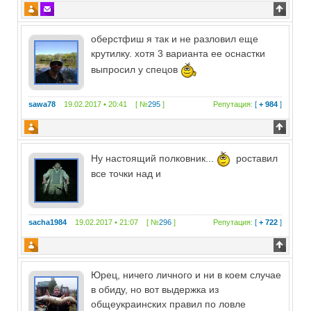
оберстфиш я так и не разловил еще
крутилку. хотя 3 варианта ее оснастки
выпросил у спецов
sawa78
19.02.2017 • 20:41 [ №
295
]
Репутация:
[
+ 984
]
Ну настоящий полковник...
роставил
все точки над и
sacha1984
19.02.2017 • 21:07 [ №
296
]
Репутация:
[
+ 722
]
Юрец, ничего личного и ни в коем случае
в обиду, но вот выдержка из
общеукраинских правил по ловле