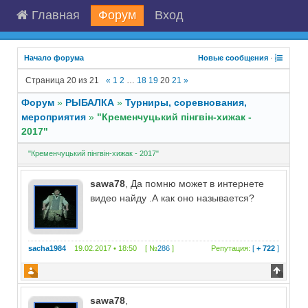
Главная
Форум
Вход
Начало форума
Новые сообщения
·
Страница
20
из
21
«
1
2
…
18
19
20
21
»
Форум
»
РЫБАЛКА
»
Турниры, соревнования,
мероприятия
»
"Кременчуцький пінгвін-хижак -
2017"
"Кременчуцький пінгвін-хижак - 2017"
sawa78
, Да помню может в интернете
видео найду .А как оно называется?
sacha1984
19.02.2017 • 18:50 [ №
286
]
Репутация:
[
+ 722
]
sawa78
,