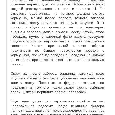
стоящее дерево, дом, столб и т.д. Забрасывать надо
каждый раз одинаково по силе и технике. Чтобы
отмерить расстояние, на которое должна лететь
кормушка, можно после первого точного заброса
закрепить леску в клипсе на шпуле катушки. Этот
способ требует осторожности — при чрезмерно
сильном забросе можно порвать леску. Чтобы этого
избежать, нужно в конечной фазе полета кормушки
поднять удилище вертикально и слегка расслабить
запястье. Кстати, при такой технике заброса
практически не бывает перехлестов поводка с
кормушкой, поскольку поводок с насадкой на крючке
по инерции пролетает вперед, вытягиваясь в прямую
линию.
Сразу же после заброса вершинку удилища надо
опустить в воду и быстрым движением удилища при-
топить леску. После этого фидер помещают на
подставку и немного подматывают леску, выбирая
слабину, чтобы вершинка слегка напряглась.
Еще одна достаточно характерная ошибка — это
неправильная подсечка. Когда вершинка фидера
начнет подрагивать при поклевке,следует не торопясь