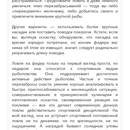
расстраиваться. Продолжайте ловить и даже немного
увеличьте темп перезабрасываний — тогда вы либо
«перекормите» мелочевку, либо добьетесь своего и
привлечете внимание крупной рыбы.
Другие варианты — использовать более крупные
насадки или поставить поводок покороче. Кстати, если
вы, вытянув оснастку, обнаружили, что насадка на
крючке изрядно потрепана, но кончик фидера вас
никак об этом не извещал, значит, следует радикально
укорачивать длину поводка.
Ловля на фидер только на первый взгляд проста, но
недаром она относится к спортивным видам
рыболовства. Она подразумевает достаточно
активные действия рыболова. Частые и точные
перезабросы снасти, умение хорошо анализировать и
быстро приспосабливаться к меняющейся ситуации,
совершенствование в прикормочной кулинарии и
изготовлении оснасток, своевременная реакция на
поклевки — все это делает современную донную
ловлю действительно спортивной дисциплиной. На
мой взгляд, она не уступает спортивной поплавочной
ловле ни по динамике, ни по зрелищности, ни по
ощущениям. А наградой бывают солидные уловы