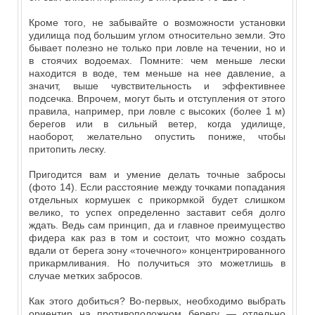
Кроме того, не забывайте о возможности установки
удилища под большим углом относительно земли. Это
бывает полезно не только при ловле на течении, но и
в стоячих водоемах. Помните: чем меньше лески
находится в воде, тем меньше на нее давление, а
значит, выше чувствительность и эффективнее
подсечка. Впрочем, могут быть и отступления от этого
правила, например, при ловле с высоких (более 1 м)
берегов или в сильный ветер, когда удилище,
наоборот, желательно опустить пониже, чтобы
притопить леску.
Пригодится вам и умение делать точные забросы
(фото 14). Если расстояние между точками попадания
отдельных кормушек с прикормкой будет слишком
велико, то успех определенно заставит себя долго
ждать. Ведь сам принцип, да и главное преимущество
фидера как раз в том и состоит, что можно создать
вдали от берега зону «точечного» концентрированного
прикармливания. Но получиться это можетлишь в
случае метких забросов.
Как этого добиться? Во-первых, необходимо выбрать
ориентир на противоположном берегу — отдельно