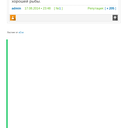
хорошей рыбы.
admin
17.08.2014 • 23:48 [ №
1
]
Репутация:
[
+ 205
]
Хостинг от
uCoz