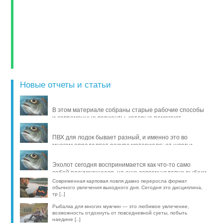
Новые отчеты и статьи
В этом материале собраны старые рабочие способы
и современные варианты, которые помогают
продлить жизнь уло [..]
ПВХ для лодок бывает разный, и именно это во
многом определяет ресурс материала: от швов и
стойкости к исти [..]
Эхолот сегодня воспринимается как что-то само
собой разумеющееся, но еще совсем недавно рыбаки
обходились б [..]
Современная карповая ловля давно переросла формат
обычного увлечения выходного дня. Сегодня это дисциплина,
тр [..]
Рыбалка для многих мужчин — это любимое увлечение,
возможность отдохнуть от повседневной суеты, побыть
наедине [..]