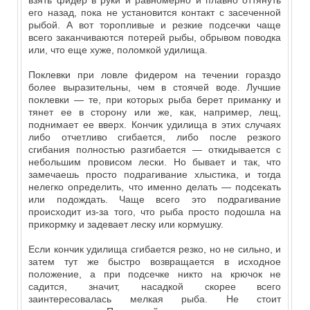
взять фидер в руки и равномерно и плавно оттянуть
его назад, пока не установится контакт с засеченной
рыбой. А вот торопливые и резкие подсечки чаще
всего заканчиваются потерей рыбы, обрывом поводка
или, что еще хуже, поломкой удилища.
Поклевки при ловле фидером на течении гораздо
более выразительны, чем в стоячей воде. Лучшие
поклевки — те, при которых рыба берет приманку и
тянет ее в сторону или же, как, например, лещ,
поднимает ее вверх. Кончик удилища в этих случаях
либо отчетливо сгибается, либо после резкого
сгибания полностью разгибается — откидывается с
небольшим провисом лески. Но бывает и так, что
замечаешь просто подрагивание хлыстика, и тогда
нелегко определить, что именно делать — подсекать
или подождать. Чаще всего это подрагивание
происходит из-за того, что рыба просто подошла на
прикормку и задевает леску или кормушку.
Если кончик удилища сгибается резко, но не сильно, и
затем тут же быстро возвращается в исходное
положение, а при подсечке никто на крючок не
садится, значит, насадкой скорее всего
заинтересовалась мелкая рыба. Не стоит