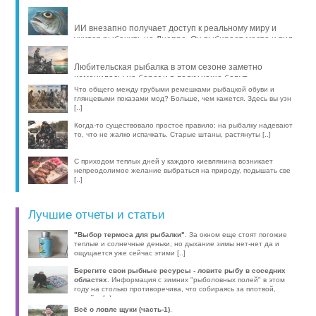
ИИ внезапно получает доступ к реальному миру и
учится рыбачить на Днепре. Он выбирает место и вид
рыбы, про [..]
Любительская рыбалка в этом сезоне заметно
изменилась: на берег и в лодку чаще берут
компактные эхолоты, об [..]
Что общего между грубыми ремешками рыбацкой обуви и
глянцевыми показами мод? Больше, чем кажется. Здесь вы узн
[..]
Когда-то существовало простое правило: на рыбалку надевают
то, что не жалко испачкать. Старые штаны, растянуты [..]
С приходом теплых дней у каждого киевлянина возникает
непреодолимое желание выбраться на природу, подышать све
[..]
Лучшие отчеты и статьи
"Выбор термоса для рыбалки"
. За окном еще стоят погожие
теплые и солнечные деньки, но дыхание зимы нет-нет да и
ощущается уже сейчас этими [..]
Берегите свои рыбные ресурсы - ловите рыбу в соседних
областях
. Информация с зимних "рыболовных полей" в этом
году на столько противоречива, что собираясь за плотвой,
волей-н [..]
Всё о ловле щуки (часть-1)
.