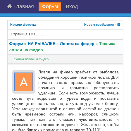
Главная
Форум
Вход
Начало форума
Новые сообщения
·
Страница
1
из
1
1
Форум
»
НА РЫБАЛКЕ
»
Ловим на фидер
»
Техника
ловли на фидер
Техника ловли на фидер
Ловля на фидер требует от рыболова
обладания хорошей техникой ловли. Для
начала важно правильно оборудовать
позицию и грамотно расположить
удилище. Если есть возможность, лучше
сесть чуть подальше от уреза воды и поставить
удилище не параллельно, а чуть под углом к берегу.
Угол между вершинкой и основной леской не должен
быть чрезмерно острым или, наоборот, слишком
тупым, так как это снижает чувствительность и
сказывается на четкости подсечек. Желательно, чтобы
он был близок к прямому в интервале 70-110°.