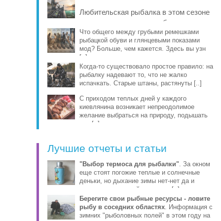
рыбы, про [..]
Любительская рыбалка в этом сезоне
заметно изменилась: на берег и в
лодку чаще берут компактные
Что общего между грубыми ремешками
рыбацкой обуви и глянцевыми показами
эхолоты, об [..]
мод? Больше, чем кажется. Здесь вы узн
[..]
Когда-то существовало простое правило: на
рыбалку надевают то, что не жалко
испачкать. Старые штаны, растянуты [..]
С приходом теплых дней у каждого
киевлянина возникает непреодолимое
желание выбраться на природу, подышать
све [..]
Лучшие отчеты и статьи
"Выбор термоса для рыбалки"
. За окном
еще стоят погожие теплые и солнечные
деньки, но дыхание зимы нет-нет да и
ощущается уже сейчас этими [..]
Берегите свои рыбные ресурсы - ловите
рыбу в соседних областях
. Информация с
зимних "рыболовных полей" в этом году на