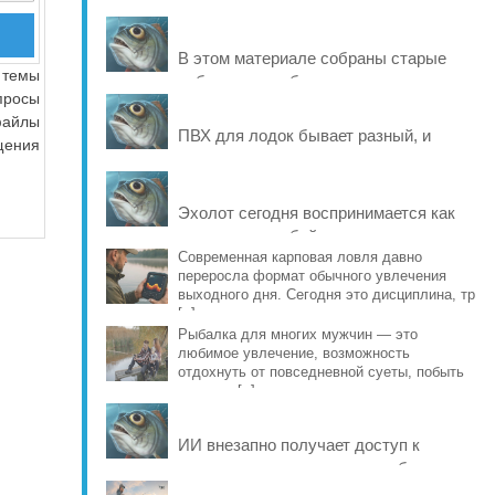
В этом материале собраны старые
 темы
рабочие способы и современные
просы
варианты, которые помогают продлить
файлы
жизнь уло [..]
ПВХ для лодок бывает разный, и
щения
именно это во многом определяет
ресурс материала: от швов и
стойкости к исти [..]
Эхолот сегодня воспринимается как
что-то само собой разумеющееся, но
еще совсем недавно рыбаки
Современная карповая ловля давно
переросла формат обычного увлечения
обходились б [..]
выходного дня. Сегодня это дисциплина, тр
[..]
Рыбалка для многих мужчин — это
любимое увлечение, возможность
отдохнуть от повседневной суеты, побыть
наедине [..]
ИИ внезапно получает доступ к
реальному миру и учится рыбачить на
Днепре. Он выбирает место и вид