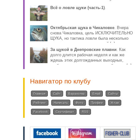
столько противоречива, что собираясь за
плотвой, волей-н [..]
Всё о ловле щуки (часть-1)
.
Октябрьская щука в Чикаловке
. Вчера
снова Чикаловка, цель ИСКЛЮЧИТЕЛЬНО
ЩУКА, но тактика ловли была несколько
иная, по причине того, что мой [..]
За щукой в Днепровские плавни
. Как
долго длится рабочая неделя и как же
ждешь этих долгожданных выходных,
чтобы снова ощутить радость общения [..]
Навигатор по клубу
Главная
Сайт
Барахолка
Email
Сайты
Рейтинг
Написать
Фото
Трофеи
Устав
Facebook
Сертификат
RSS