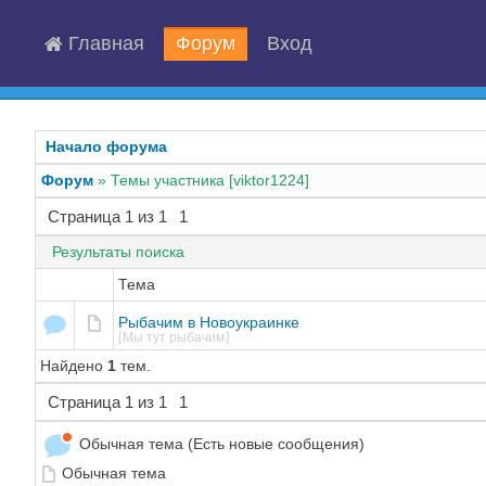
Главная
Форум
Вход
Начало форума
Форум
»
Темы участника [viktor1224]
Страница
1
из
1
1
Результаты поиска
Тема
Рыбачим в Новоукраинке
[
Мы тут рыбачим
]
Найдено
1
тем.
Страница
1
из
1
1
Обычная тема (Есть новые сообщения)
Обычная тема