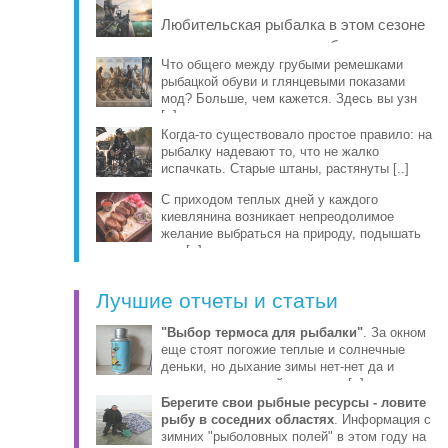
рыбы, про [..]
Любительская рыбалка в этом сезоне
заметно изменилась: на берег и в
лодку чаще берут компактные
Что общего между грубыми ремешками
рыбацкой обуви и глянцевыми показами
эхолоты, об [..]
мод? Больше, чем кажется. Здесь вы узн
[..]
Когда-то существовало простое правило: на
рыбалку надевают то, что не жалко
испачкать. Старые штаны, растянуты [..]
С приходом теплых дней у каждого
киевлянина возникает непреодолимое
желание выбраться на природу, подышать
све [..]
Лучшие отчеты и статьи
"Выбор термоса для рыбалки"
. За окном
еще стоят погожие теплые и солнечные
деньки, но дыхание зимы нет-нет да и
ощущается уже сейчас этими [..]
Берегите свои рыбные ресурсы - ловите
рыбу в соседних областях
. Информация с
зимних "рыболовных полей" в этом году на