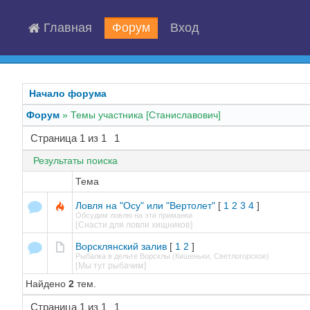
Главная
Форум
Вход
Начало форума
Форум
»
Темы участника [Станиславович]
Страница
1
из
1
1
Результаты поиска
Тема
Ловля на "Осу" или "Вертолет"
[
1
2
3
4
]
Обсудим ловлю на эти приманки
[
Снасти для ловли хищников
]
Ворсклянский залив
[
1
2
]
Рыбалка в дельте Ворсклы (Кишеньки, Светлогорское)
[
Мы тут рыбачим
]
Найдено
2
тем.
Страница
1
из
1
1