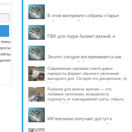
В этом материале собраны старые
рабочие способы и современные
варианты, которые помогают продлить
жизнь уло [..]
ПВХ для лодок бывает разный, и
 темы
именно это во многом определяет
просы
ресурс материала: от швов и
файлы
стойкости к исти [..]
Эхолот сегодня воспринимается как
щения
что-то само собой разумеющееся, но
еще совсем недавно рыбаки
Современная карповая ловля давно
переросла формат обычного увлечения
обходились б [..]
выходного дня. Сегодня это дисциплина, тр
[..]
Рыбалка для многих мужчин — это
любимое увлечение, возможность
отдохнуть от повседневной суеты, побыть
наедине [..]
ИИ внезапно получает доступ к
реальному миру и учится рыбачить на
Днепре. Он выбирает место и вид