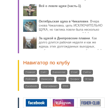
столько противоречива, что собираясь за
плотвой, волей-н [..]
Всё о ловле щуки (часть-1)
.
Октябрьская щука в Чикаловке
. Вчера
снова Чикаловка, цель ИСКЛЮЧИТЕЛЬНО
ЩУКА, но тактика ловли была несколько
иная, по причине того, что мой [..]
За щукой в Днепровские плавни
. Как
долго длится рабочая неделя и как же
ждешь этих долгожданных выходных,
чтобы снова ощутить радость общения [..]
Навигатор по клубу
Главная
Сайт
Барахолка
Email
Сайты
Рейтинг
Написать
Фото
Трофеи
Устав
Facebook
Сертификат
RSS