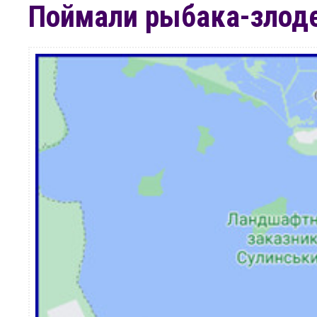
Поймали рыбака-злод